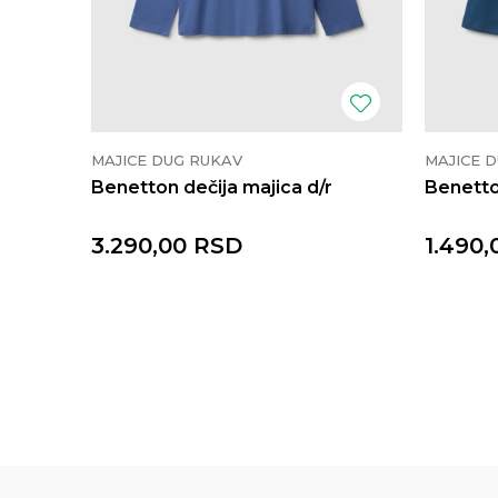
MAJICE DUG RUKAV
MAJICE 
Benetton dečija majica d/r
Benetto
3.290,00
RSD
1.490,