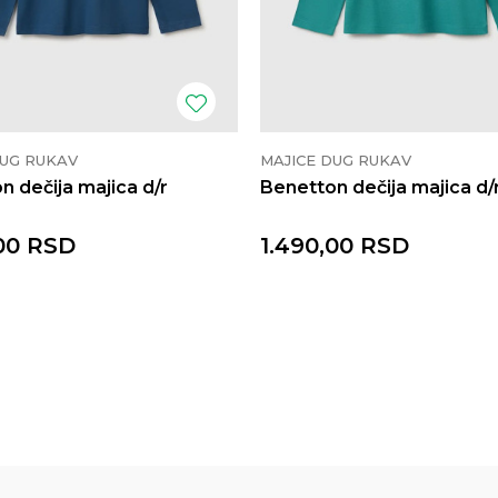
DUG RUKAV
MAJICE DUG RUKAV
n dečija majica d/r
Benetton dečija majica d/
00
RSD
1.490,00
RSD