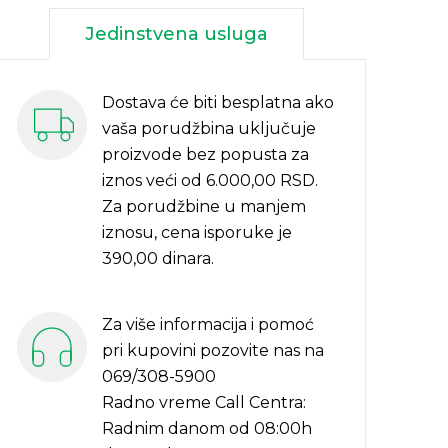
Jedinstvena usluga
Dostava će biti besplatna ako
vaša porudžbina uključuje
proizvode bez popusta za
iznos veći od 6.000,00 RSD.
Za porudžbine u manjem
iznosu, cena isporuke je
390,00 dinara.
Za više informacija i pomoć
pri kupovini pozovite nas na
069/308-5900
Radno vreme Call Centra:
Radnim danom od 08:00h