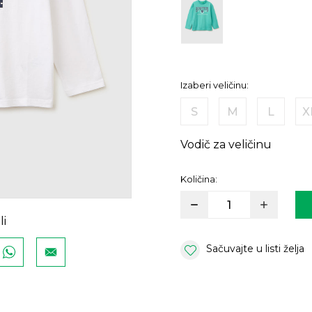
Izaberi veličinu:
S
M
L
X
Vodič za veličinu
Količina:
li
Sačuvajte u listi želja