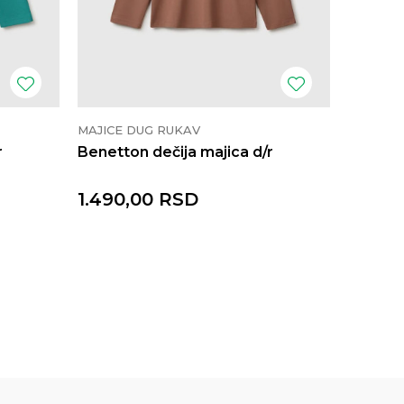
MAJICE DUG RUKAV
MAJICE 
r
Benetton dečija majica d/r
Benetto
1.490,00
RSD
1.990