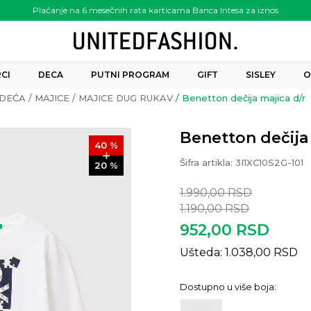
Plaćanje na 6 mesečnih rata karticama Banca Intesa za iznos
preko 6.000.00 rsd
CI
DECA
PUTNI PROGRAM
GIFT
SISLEY
O
DEĆA
MAJICE
MAJICE DUG RUKAV
Benetton dečija majica d/r
Benetton dečija 
40
%
Šifra artikla:
3I1XC10S2G-101
20
%
1.990,00
RSD
1.190,00
RSD
952,00
RSD
Ušteda:
1.038,00
RSD
Dostupno u više boja: