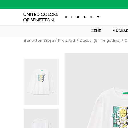
ŽENE
MUŠKAR
Benetton Srbija
Proizvodi
Dečaci (6 - 14 godina)
O