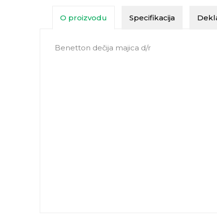
O proizvodu
Specifikacija
Dekla
Benetton dečija majica d/r