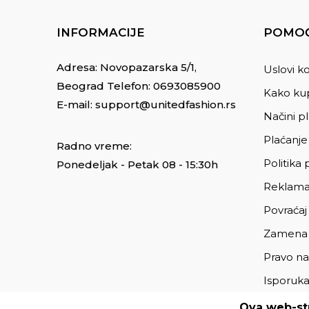
INFORMACIJE
POMOĆ
Adresa: Novopazarska 5/1,
Uslovi ko
Beograd Telefon:
0693085900
Kako kup
E-mail:
support@unitedfashion.rs
Načini p
Plaćanje
Radno vreme:
Politika 
Ponedeljak - Petak 08 - 15:30h
Reklama
Povraćaj
Zamena
Pravo na
Isporuk
Ova web-str