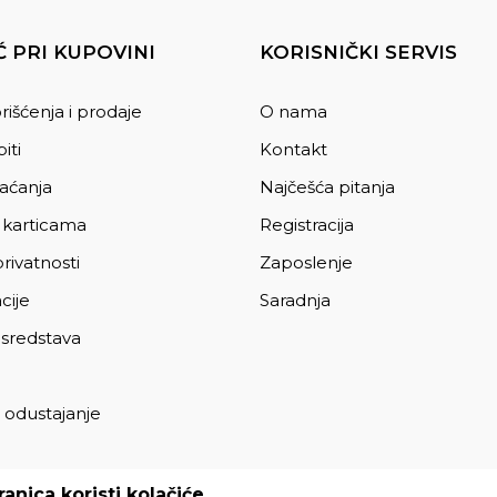
 PRI KUPOVINI
KORISNIČKI SERVIS
rišćenja i prodaje
O nama
iti
Kontakt
laćanja
Najčešća pitanja
 karticama
Registracija
privatnosti
Zaposlenje
cije
Saradnja
 sredstava
 odustajanje
a
anica koristi kolačiće