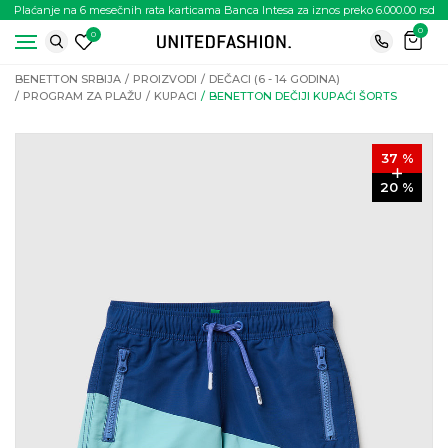
Plaćanje na 6 mesečnih rata karticama Banca Intesa za iznos preko 6.000.00 rsd
0
0
BENETTON SRBIJA
PROIZVODI
DEČACI (6 - 14 GODINA)
PROGRAM ZA PLAŽU
KUPACI
BENETTON DEČIJI KUPAĆI ŠORTS
37
%
20
%