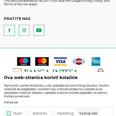
This site is protected by reCAPTCHA and the Google
Privacy Policy
and
Terms of Service
apply.
PRATITE NAS
Ova web-stranica koristi kolačiće
Sajt koristi cookies (kolačiće) u cilju poboljšanja korisničkog iskustva. Ukoliko
nastavite da pregledate i koristite našu Internet prodavnicu slažete se sa
upotrebom kolačića. Detalje o upotrebi kolačića možete pogledati na stranici
Politika privatnosti.
Podaci su informativnog karaktera i podložni su izmenama. Svi
Detaljnije
artikli prikazani na sajtu su deo naše ponude i ne podrazumeva
da su dostupni u svakom trenutku.
Saznaj više
Nužni
Statistika
Marketing