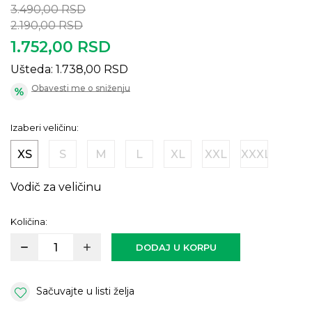
3.490,00
RSD
2.190,00
RSD
1.752,00
RSD
Ušteda:
1.738,00
RSD
Obavesti me o sniženju
Izaberi veličinu:
XS
S
M
L
XL
XXL
XXXL
Vodič za veličinu
Količina:
DODAJ U KORPU
Sačuvajte u listi želja