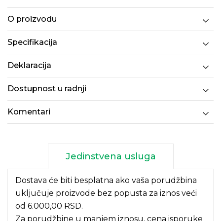
O proizvodu
Specifikacija
Deklaracija
Dostupnost u radnji
Komentari
Jedinstvena usluga
Dostava će biti besplatna ako vaša porudžbina
uključuje proizvode bez popusta za iznos veći
od 6.000,00 RSD.
Za porudžbine u manjem iznosu, cena isporuke