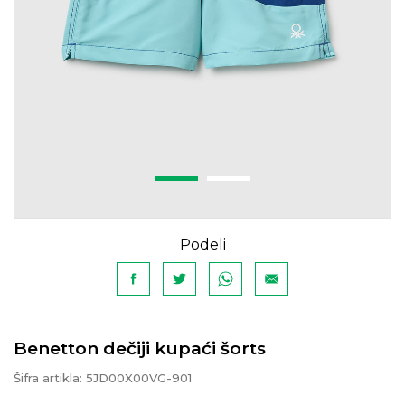
Podeli
Benetton dečiji kupaći šorts
Šifra artikla:
5JD00X00VG-901