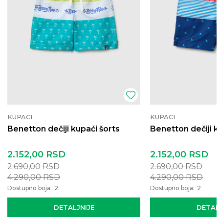
KUPACI
KUPACI
Benetton dečiji kupaći šorts
Benetton dečiji k
2.152,00
RSD
2.152,00
RSD
2.690,00
RSD
2.690,00
RSD
4.290,00
RSD
4.290,00
RSD
Dostupno boja:
2
Dostupno boja:
2
DETALJNIJE
DETAL