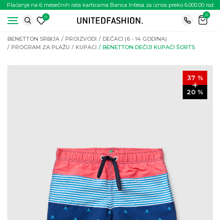
Plaćanje na 6 mesečnih rata karticama Banca Intesa za iznos preko 6.000.00 rsd
0
0
BENETTON SRBIJA
PROIZVODI
DEČACI (6 - 14 GODINA)
PROGRAM ZA PLAŽU
KUPACI
BENETTON DEČIJI KUPAĆI ŠORTS
37
%
20
%