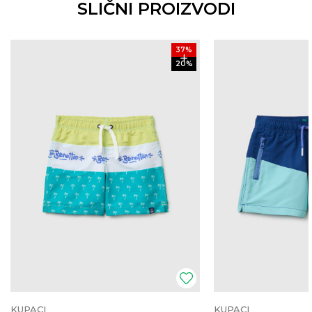
SLIČNI PROIZVODI
37
%
20
%
KUPACI
KUPACI