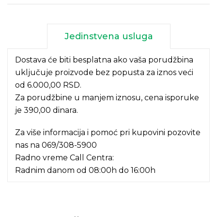
Jedinstvena usluga
Dostava će biti besplatna ako vaša porudžbina
uključuje proizvode bez popusta za iznos veći
od 6.000,00 RSD.
Za porudžbine u manjem iznosu, cena isporuke
je 390,00 dinara.
Za više informacija i pomoć pri kupovini pozovite
nas na
069/308-5900
Radno vreme Call Centra:
Radnim danom od 08:00h do 16:00h