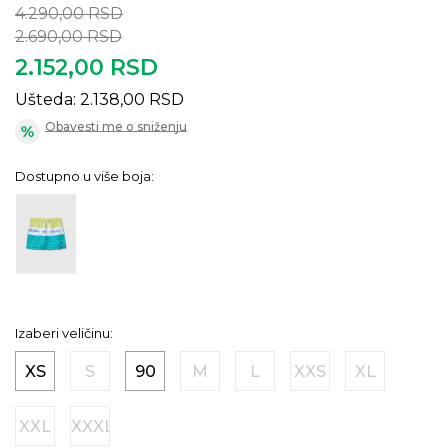
4.290,00
RSD
2.690,00
RSD
2.152,00
RSD
Ušteda:
2.138,00
RSD
Obavesti me o sniženju
Dostupno u više boja:
Izaberi veličinu:
XS
S
90
M
L
XXS
XL
XXL
XXXL