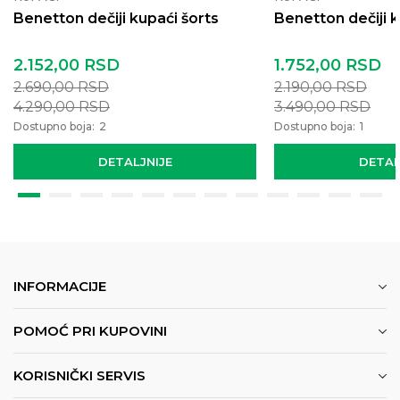
Benetton dečiji kupaći šorts
Benetton dečiji k
2.152,00
RSD
1.752,00
RSD
2.690,00
RSD
2.190,00
RSD
4.290,00
RSD
3.490,00
RSD
Dostupno boja:
2
Dostupno boja:
1
DETALJNIJE
DETAL
INFORMACIJE
POMOĆ PRI KUPOVINI
KORISNIČKI SERVIS