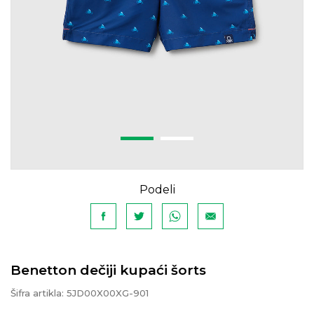
Podeli
Benetton dečiji kupaći šorts
Šifra artikla:
5JD00X00XG-901