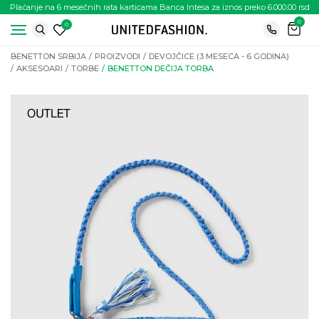
Plaćanje na 6 mesečnih rata karticama Banca Intesa za iznos preko 6.000.00 rsd
0
0
BENETTON SRBIJA
PROIZVODI
DEVOJČICE (3 MESECA - 6 GODINA)
AKSESOARI
TORBE
BENETTON DEČIJA TORBA