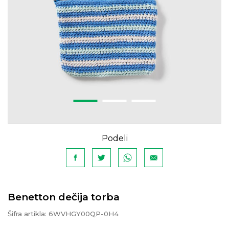
Podeli
Benetton dečija torba
Šifra artikla:
6WVHGY00QP-0H4