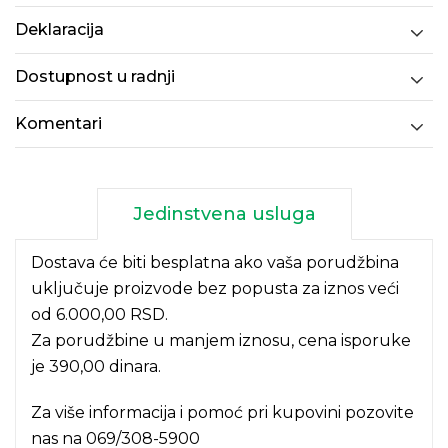
Deklaracija
Dostupnost u radnji
Komentari
Jedinstvena usluga
Dostava će biti besplatna ako vaša porudžbina
uključuje proizvode bez popusta za iznos veći
od 6.000,00 RSD.
Za porudžbine u manjem iznosu, cena isporuke
je 390,00 dinara.
Za više informacija i pomoć pri kupovini pozovite
nas na
069/308-5900