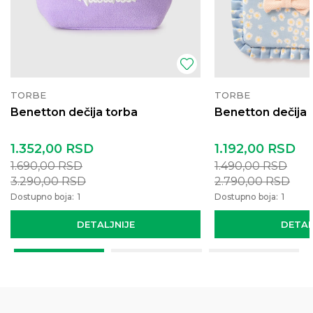
TORBE
TORBE
Benetton dečija torba
Benetton dečija 
1.352,00
RSD
1.192,00
RSD
1.690,00
RSD
1.490,00
RSD
3.290,00
RSD
2.790,00
RSD
Dostupno boja:
1
Dostupno boja:
1
DETALJNIJE
DETAL