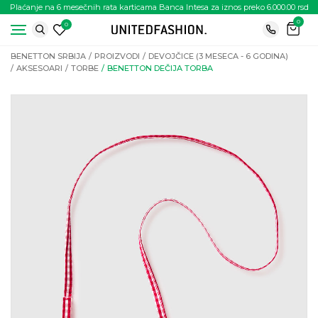
Plaćanje na 6 mesečnih rata karticama Banca Intesa za iznos preko 6.000.00 rsd
0
0
BENETTON SRBIJA
PROIZVODI
DEVOJČICE (3 MESECA - 6 GODINA)
AKSESOARI
TORBE
BENETTON DEČIJA TORBA