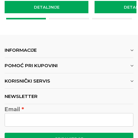
DETALJNIJE
DETAL
INFORMACIJE
POMOĆ PRI KUPOVINI
KORISNIČKI SERVIS
NEWSLETTER
Email