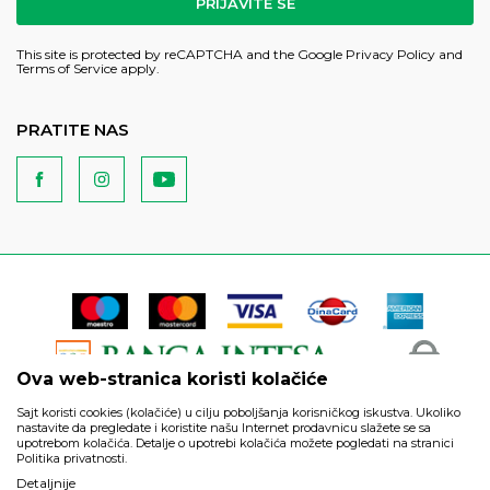
PRIJAVITE SE
This site is protected by reCAPTCHA and the Google
Privacy Policy
and
Terms of Service
apply.
PRATITE NAS
Ova web-stranica koristi kolačiće
Sajt koristi cookies (kolačiće) u cilju poboljšanja korisničkog iskustva. Ukoliko
nastavite da pregledate i koristite našu Internet prodavnicu slažete se sa
upotrebom kolačića. Detalje o upotrebi kolačića možete pogledati na stranici
Politika privatnosti.
Podaci su informativnog karaktera i podložni su izmenama. Svi
Detaljnije