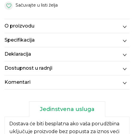
Sačuvajte u listi želja
O proizvodu
Specifikacija
Deklaracija
Dostupnost u radnji
Komentari
Jedinstvena usluga
Dostava će biti besplatna ako vaša porudžbina
uključuje proizvode bez popusta za iznos veći