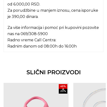
od 6.000,00 RSD.
Za porudžbine u manjem iznosu, cena isporuke
je 390,00 dinara.
Za više informacija i pomoć pri kupovini pozovite
nas na
069/308-5900
Radno vreme Call Centra:
Radnim danom od 08:00h do 16:00h
SLIČNI PROIZVODI
49
%
20
%