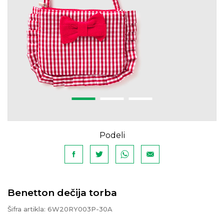
Podeli
Benetton dečija torba
Šifra artikla:
6W20RY003P-30A