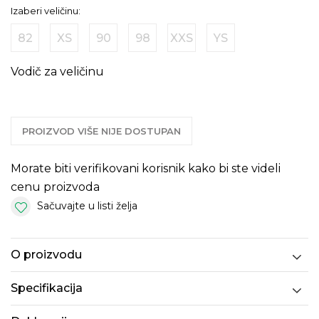
Izaberi veličinu:
82
XS
90
98
XXS
YS
Vodič za veličinu
PROIZVOD VIŠE NIJE DOSTUPAN
Morate biti verifikovani korisnik kako bi ste videli
cenu proizvoda
Sačuvajte u listi želja
O proizvodu
Specifikacija