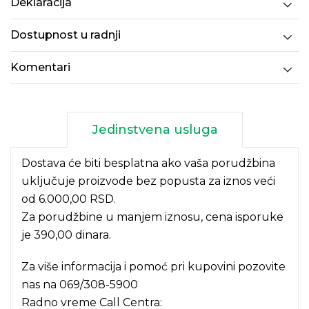
Deklaracija
Dostupnost u radnji
Komentari
Jedinstvena usluga
Dostava će biti besplatna ako vaša porudžbina
uključuje proizvode bez popusta za iznos veći
od 6.000,00 RSD.
Za porudžbine u manjem iznosu, cena isporuke
je 390,00 dinara.
Za više informacija i pomoć pri kupovini pozovite
nas na
069/308-5900
Radno vreme Call Centra: