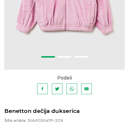
Podeli
Benetton dečija dukserica
Šifra artikla:
3UAPG5047P-2G9