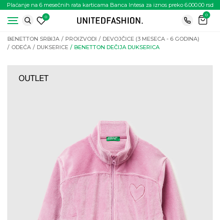
Plaćanje na 6 mesečnih rata karticama Banca Intesa za iznos preko 6.000.00 rsd
0
0
BENETTON SRBIJA
PROIZVODI
DEVOJČICE (3 MESECA - 6 GODINA)
ODEĆA
DUKSERICE
BENETTON DEČIJA DUKSERICA