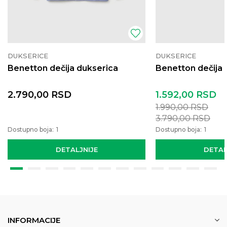
DUKSERICE
DUKSERICE
Benetton dečija dukserica
Benetton dečija 
2.790,00
RSD
1.592,00
RSD
1.990,00
RSD
3.790,00
RSD
Dostupno boja:
1
Dostupno boja:
1
DETALJNIJE
DETAL
INFORMACIJE