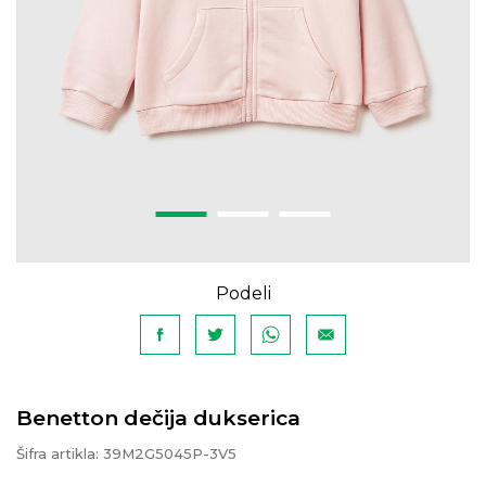
Podeli
Benetton dečija dukserica
Šifra artikla:
39M2G5045P-3V5