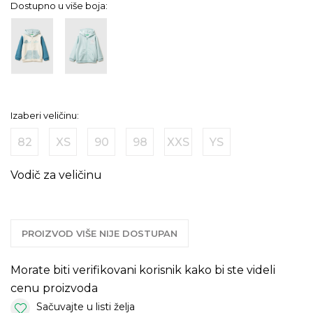
Dostupno u više boja:
Izaberi veličinu:
82
XS
90
98
XXS
YS
Vodič za veličinu
PROIZVOD VIŠE NIJE DOSTUPAN
Morate biti verifikovani korisnik kako bi ste videli
cenu proizvoda
Sačuvajte u listi želja