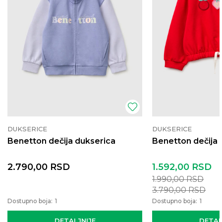
DUKSERICE
DUKSERICE
Benetton dečija dukserica
Benetton dečija 
2.790,00
RSD
1.592,00
RSD
1.990,00
RSD
3.790,00
RSD
Dostupno boja:
1
Dostupno boja:
1
DETALJNIJE
DETAL