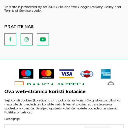
This site is protected by reCAPTCHA and the Google
Privacy Policy
and
Terms of Service
apply.
PRATITE NAS
Ova web-stranica koristi kolačiće
Sajt koristi cookies (kolačiće) u cilju poboljšanja korisničkog iskustva. Ukoliko
nastavite da pregledate i koristite našu Internet prodavnicu slažete se sa
upotrebom kolačića. Detalje o upotrebi kolačića možete pogledati na stranici
Politika privatnosti.
Podaci su informativnog karaktera i podložni su izmenama. Svi
Detaljnije
artikli prikazani na sajtu su deo naše ponude i ne podrazumeva
da su dostupni u svakom trenutku.