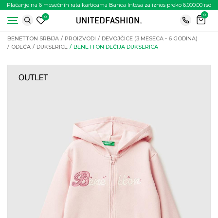
Plaćanje na 6 mesečnih rata karticama Banca Intesa za iznos preko 6.000.00 rsd
0
0
BENETTON SRBIJA
PROIZVODI
DEVOJČICE (3 MESECA - 6 GODINA)
ODEĆA
DUKSERICE
BENETTON DEČIJA DUKSERICA