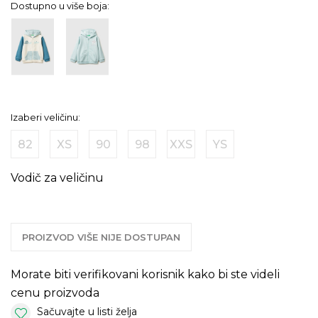
Dostupno u više boja:
Izaberi veličinu:
82
XS
90
98
XXS
YS
Vodič za veličinu
PROIZVOD VIŠE NIJE DOSTUPAN
Morate biti verifikovani korisnik kako bi ste videli
cenu proizvoda
Sačuvajte u listi želja