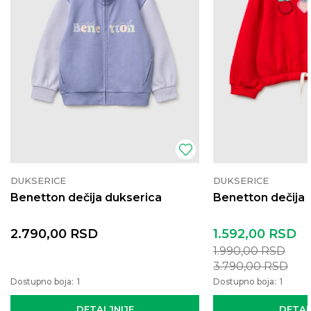
DUKSERICE
DUKSERICE
Benetton dečija dukserica
Benetton dečija 
2.790,00
RSD
1.592,00
RSD
1.990,00
RSD
3.790,00
RSD
Dostupno boja:
1
Dostupno boja:
1
DETALJNIJE
DETAL