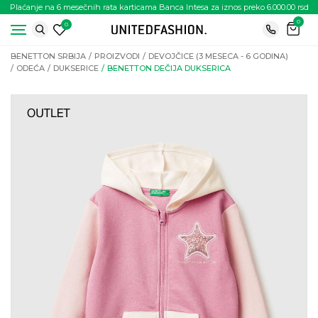
Plaćanje na 6 mesečnih rata karticama Banca Intesa za iznos preko 6.000.00 rsd
0
0
BENETTON SRBIJA
PROIZVODI
DEVOJČICE (3 MESECA - 6 GODINA)
ODEĆA
DUKSERICE
BENETTON DEČIJA DUKSERICA