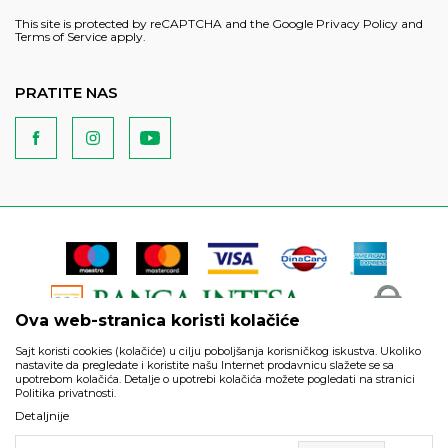
This site is protected by reCAPTCHA and the Google
Privacy Policy
and
Terms of Service
apply.
PRATITE NAS
Ova web-stranica koristi kolačiće
Sajt koristi cookies (kolačiće) u cilju poboljšanja korisničkog iskustva. Ukoliko
nastavite da pregledate i koristite našu Internet prodavnicu slažete se sa
upotrebom kolačića. Detalje o upotrebi kolačića možete pogledati na stranici
Politika privatnosti.
Podaci su informativnog karaktera i podložni su izmenama. Svi
Detaljnije
artikli prikazani na sajtu su deo naše ponude i ne podrazumeva
da su dostupni u svakom trenutku.