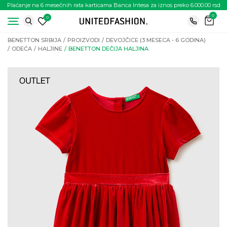
Plaćanje na 6 mesečnih rata karticama Banca Intesa za iznos preko 6.000.00 rsd
0
0
BENETTON SRBIJA
PROIZVODI
DEVOJČICE (3 MESECA - 6 GODINA)
ODEĆA
HALJINE
BENETTON DEČIJA HALJINA