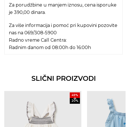
Za porudžbine u manjem iznosu, cena isporuke
je 390,00 dinara.
Za više informacija i pomoć pri kupovini pozovite
nas na
069/308-5900
Radno vreme Call Centra:
Radnim danom od 08:00h do 16:00h
SLIČNI PROIZVODI
49
%
20
%