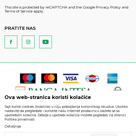
This site is protected by reCAPTCHA and the Google
Privacy Policy
and
Terms of Service
apply.
PRATITE NAS
Ova web-stranica koristi kolačiće
Sajt koristi cookies (kolačiće) u cilju poboljšanja korisničkog iskustva. Ukoliko
nastavite da pregledate i koristite našu Internet prodavnicu slažete se sa
upotrebom kolačića. Detalje o upotrebi kolačića možete pogledati na stranici
Politika privatnosti.
Podaci su informativnog karaktera i podložni su izmenama. Svi
Detaljnije
artikli prikazani na sajtu su deo naše ponude i ne podrazumeva
da su dostupni u svakom trenutku.