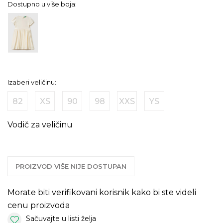
Dostupno u više boja:
Izaberi veličinu:
82
XS
90
98
XXS
YS
Vodič za veličinu
PROIZVOD VIŠE NIJE DOSTUPAN
Morate biti verifikovani korisnik kako bi ste videli
cenu proizvoda
Sačuvajte u listi želja