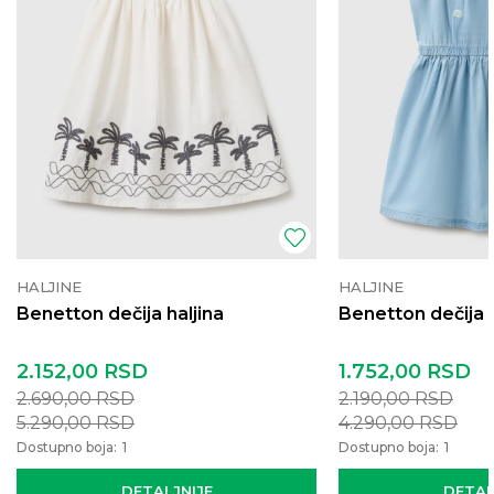
HALJINE
HALJINE
Benetton dečija haljina
Benetton dečija h
2.152,00
RSD
1.752,00
RSD
2.690,00
RSD
2.190,00
RSD
5.290,00
RSD
4.290,00
RSD
Dostupno boja:
1
Dostupno boja:
1
DETALJNIJE
DETAL