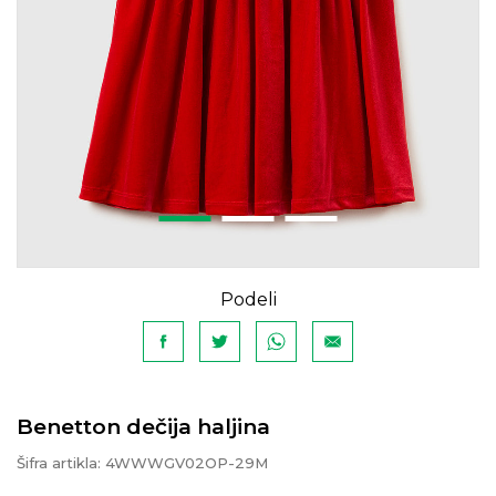
Podeli
Benetton dečija haljina
Šifra artikla:
4WWWGV02OP-29M