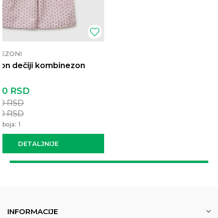
EZONI
on dečiji kombinezon
00
RSD
00
RSD
00
RSD
 boja:
1
DETALJNIJE
INFORMACIJE