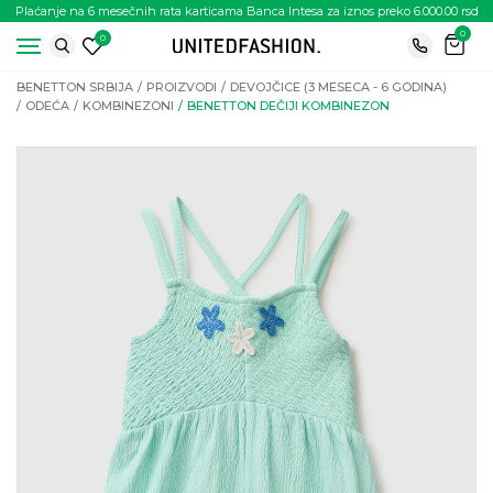
Plaćanje na 6 mesečnih rata karticama Banca Intesa za iznos preko 6.000.00 rsd
0
0
BENETTON SRBIJA
PROIZVODI
DEVOJČICE (3 MESECA - 6 GODINA)
ODEĆA
KOMBINEZONI
BENETTON DEČIJI KOMBINEZON