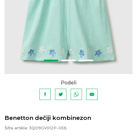
Podeli
Benetton dečiji kombinezon
Šifra artikla:
3QO9GV012P-0E6