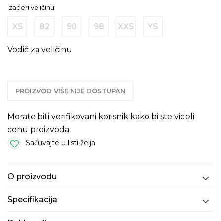
Izaberi veličinu:
XS
82
90
98
XXS
YS
Vodič za veličinu
PROIZVOD VIŠE NIJE DOSTUPAN
Morate biti verifikovani korisnik kako bi ste videli
cenu proizvoda
Sačuvajte u listi želja
O proizvodu
Specifikacija