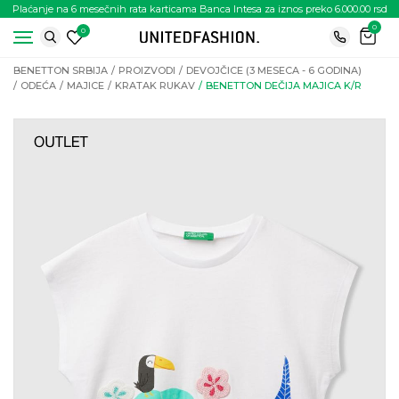
Plaćanje na 6 mesečnih rata karticama Banca Intesa za iznos preko 6.000.00 rsd
0
0
BENETTON SRBIJA
PROIZVODI
DEVOJČICE (3 MESECA - 6 GODINA)
ODEĆA
MAJICE
KRATAK RUKAV
BENETTON DEČIJA MAJICA K/R