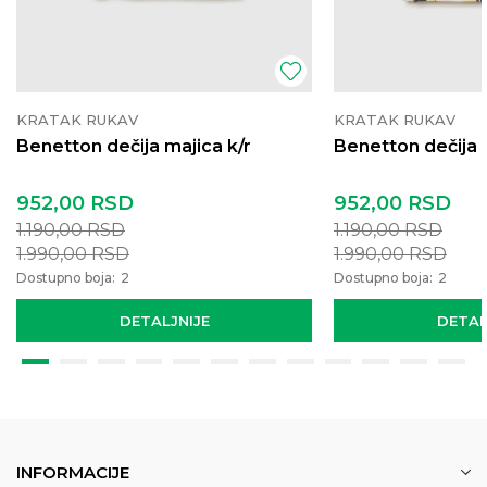
KRATAK RUKAV
KRATAK RUKAV
Benetton dečija majica k/r
Benetton dečija 
952,00
RSD
952,00
RSD
1.190,00
RSD
1.190,00
RSD
1.990,00
RSD
1.990,00
RSD
Dostupno boja:
2
Dostupno boja:
2
DETALJNIJE
DETAL
INFORMACIJE