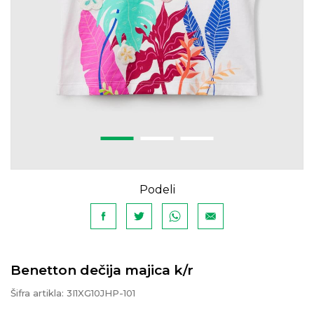
Podeli
Benetton dečija majica k/r
Šifra artikla:
3I1XG10JHP-101