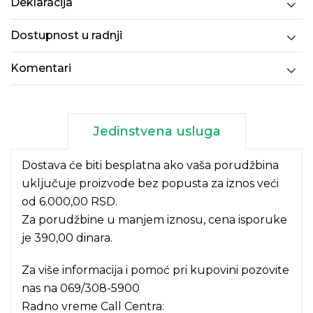
Deklaracija
Dostupnost u radnji
Komentari
Jedinstvena usluga
Dostava će biti besplatna ako vaša porudžbina
uključuje proizvode bez popusta za iznos veći
od 6.000,00 RSD.
Za porudžbine u manjem iznosu, cena isporuke
je 390,00 dinara.
Za više informacija i pomoć pri kupovini pozovite
nas na
069/308-5900
Radno vreme Call Centra: