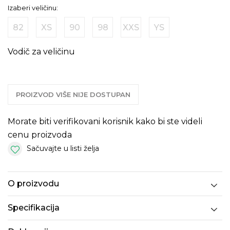
Izaberi veličinu:
82
XS
90
98
XXS
YS
Vodič za veličinu
PROIZVOD VIŠE NIJE DOSTUPAN
Morate biti verifikovani korisnik kako bi ste videli
cenu proizvoda
Sačuvajte u listi želja
O proizvodu
Specifikacija