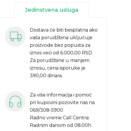
Jedinstvena usluga
Dostava će biti besplatna ako
vaša porudžbina uključuje
proizvode bez popusta za
iznos veći od 6.000,00 RSD.
Za porudžbine u manjem
iznosu, cena isporuke je
390,00 dinara.
Za više informacija i pomoć
pri kupovini pozovite nas na
069/308-5900
Radno vreme Call Centra:
Radnim danom od 08:00h