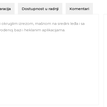
racija
Dostupnost u radnji
Komentari
 okruglim izrezom, mašnom na sredini leđa i sa
denoj bazi i heklanim aplikacijama.