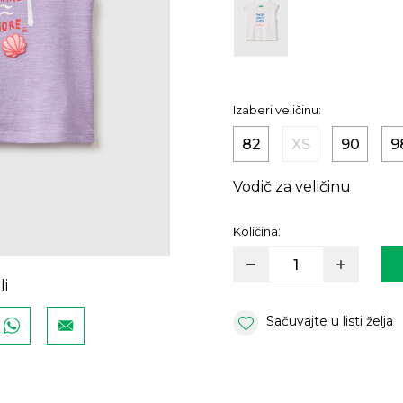
Izaberi veličinu:
82
XS
90
9
Vodič za veličinu
Količina:
li
Sačuvajte u listi želja