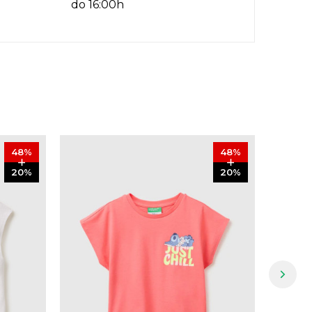
do 16:00h
48
%
48
%
20
%
20
%