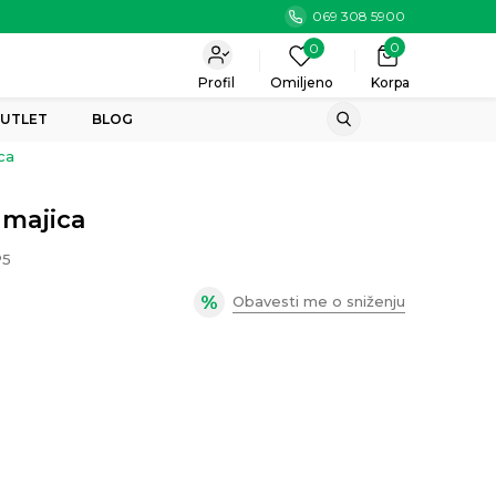
069 308 5900
0
0
Profil
Omiljeno
Korpa
UTLET
BLOG
ca
 majica
P5
Obavesti me o sniženju