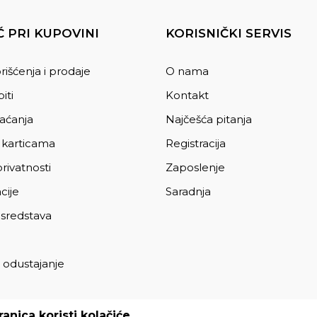
 PRI KUPOVINI
KORISNIČKI SERVIS
rišćenja i prodaje
O nama
iti
Kontakt
laćanja
Najčešća pitanja
 karticama
Registracija
privatnosti
Zaposlenje
cije
Saradnja
 sredstava
 odustajanje
a
anica koristi kolačiće