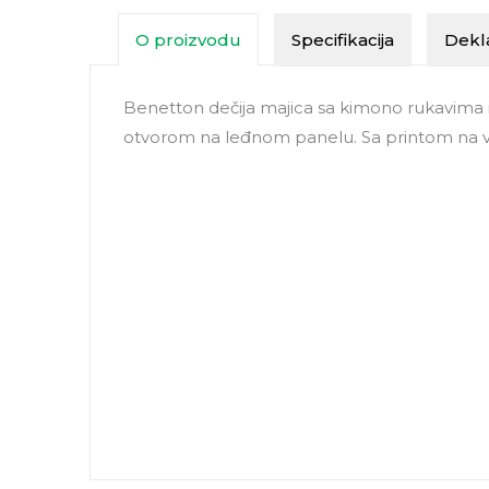
O proizvodu
Specifikacija
Dekla
Benetton dečija majica sa kimono rukavima i
otvorom na leđnom panelu. Sa printom na vo