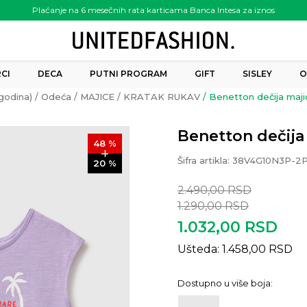
Plaćanje na 6 mesečnih rata karticama Banca Intesa za iznos
preko 6.000.00 rsd
CI
DECA
PUTNI PROGRAM
GIFT
SISLEY
O
godina)
Odeća
MAJICE
KRATAK RUKAV
Benetton dečija maji
Benetton dečija
48
%
Šifra artikla:
38V4G10N3P-2
20
%
2.490,00
RSD
1.290,00
RSD
1.032,00
RSD
Ušteda:
1.458,00
RSD
Dostupno u više boja: