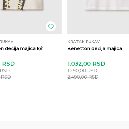
RUKAV
KRATAK RUKAV
n dečija majica k/r
Benetton dečija majica
0
RSD
1.032,00
RSD
RSD
1.290,00
RSD
0
RSD
2.490,00
RSD