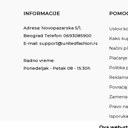
INFORMACIJE
POMOĆ
Adresa: Novopazarska 5/1,
Uslovi ko
Beograd Telefon:
0693085900
Kako kup
E-mail:
support@unitedfashion.rs
Načini p
Plaćanje
Radno vreme:
Politika 
Ponedeljak - Petak 08 - 15:30h
Reklama
Povraćaj
Zamena
Pravo na
Isporuk
Ova web-str