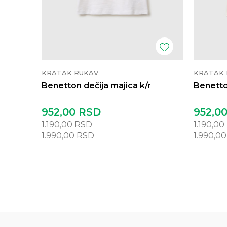
KRATAK RUKAV
KRATAK 
Benetton dečija majica k/r
Benetto
952,00
RSD
952,0
1.190,00
RSD
1.190,00
1.990,00
RSD
1.990,0