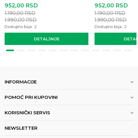
952,00
RSD
952,00
RSD
1.190,00
RSD
1.190,00
RSD
1.990,00
RSD
1.990,00
RSD
Dostupno boja:
2
Dostupno boja:
2
DETALJNIJE
DETAL
INFORMACIJE
POMOĆ PRI KUPOVINI
KORISNIČKI SERVIS
NEWSLETTER