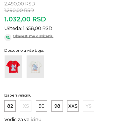
2.490,00
RSD
1.290,00
RSD
1.032,00
RSD
Ušteda:
1.458,00
RSD
Obavesti me o sniženju
Dostupno u više boja:
Izaberi veličinu:
82
XS
90
98
XXS
YS
Vodič za veličinu