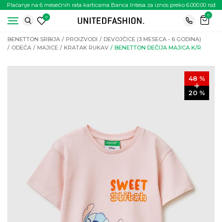
Plaćanje na 6 mesečnih rata karticama Banca Intesa za iznos preko 6.000.00 rsd
0
0
BENETTON SRBIJA
PROIZVODI
DEVOJČICE (3 MESECA - 6 GODINA)
ODEĆA
MAJICE
KRATAK RUKAV
BENETTON DEČIJA MAJICA K/R
48
%
20
%