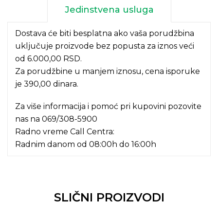
Jedinstvena usluga
Dostava će biti besplatna ako vaša porudžbina
uključuje proizvode bez popusta za iznos veći
od 6.000,00 RSD.
Za porudžbine u manjem iznosu, cena isporuke
je 390,00 dinara.
Za više informacija i pomoć pri kupovini pozovite
nas na
069/308-5900
Radno vreme Call Centra:
Radnim danom od 08:00h do 16:00h
SLIČNI PROIZVODI