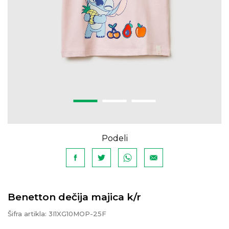
Podeli
Benetton dečija majica k/r
Šifra artikla:
3I1XG10MOP-25F