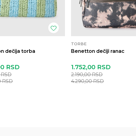
TORBE
n dečija torba
Benetton dečiji ranac
00
RSD
1.752,00
RSD
0
RSD
2.190,00
RSD
0
RSD
4.290,00
RSD