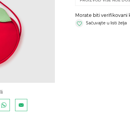
PROIZVOD VIŠE NIJE D
Morate biti verifikovani
Sačuvajte u listi želja
li