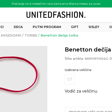
Plaćanje na 6 mesečnih rata karticama Banca Intesa za iznos
preko 6.000.00 rsd
CI
DECA
PUTNI PROGRAM
GIFT
SISLEY
O
AKSESOARI
TORBE
Benetton dečija torba
Benetton dečija
Šifra artikla:
66RVRY004G-3
Izabrana veličina:
ST
Vodič za veličinu