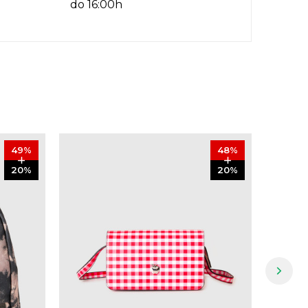
do 16:00h
49
%
48
%
20
%
20
%