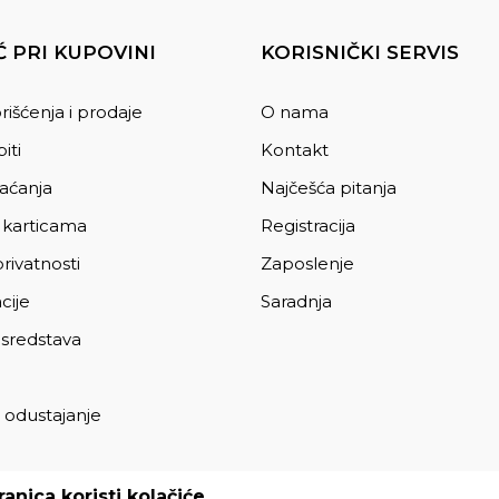
 PRI KUPOVINI
KORISNIČKI SERVIS
rišćenja i prodaje
O nama
iti
Kontakt
laćanja
Najčešća pitanja
 karticama
Registracija
privatnosti
Zaposlenje
cije
Saradnja
 sredstava
 odustajanje
a
anica koristi kolačiće