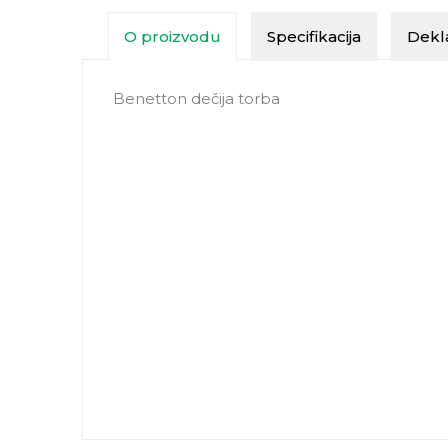
O proizvodu
Specifikacija
Dekla
Benetton dečija torba