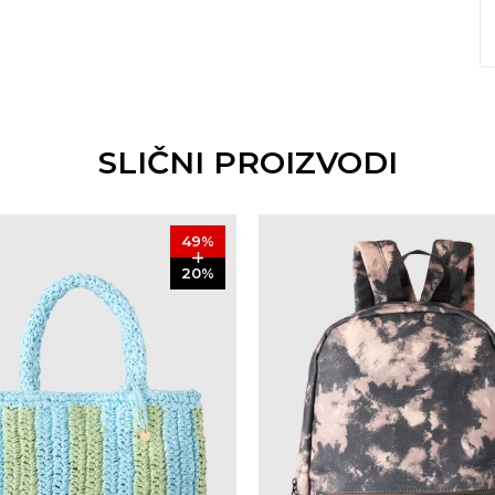
SLIČNI PROIZVODI
49
%
20
%