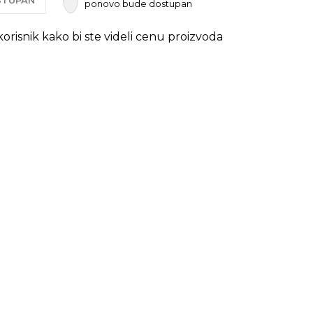
OSTUPAN
ponovo bude dostupan
 korisnik kako bi ste videli cenu proizvoda