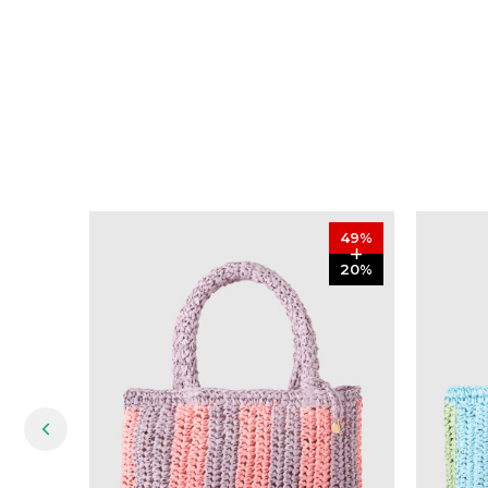
49
%
20
%