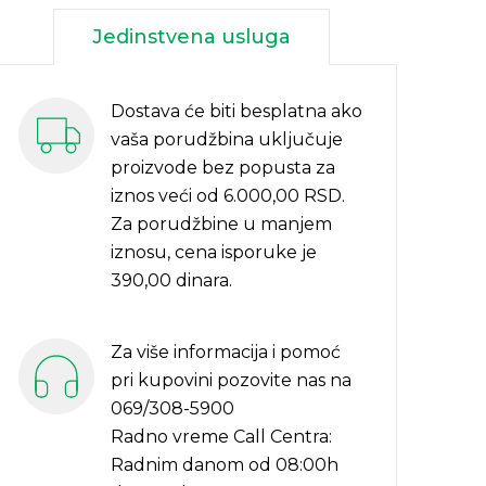
Jedinstvena usluga
Dostava će biti besplatna ako
vaša porudžbina uključuje
proizvode bez popusta za
iznos veći od 6.000,00 RSD.
Za porudžbine u manjem
iznosu, cena isporuke je
390,00 dinara.
Za više informacija i pomoć
pri kupovini pozovite nas na
069/308-5900
Radno vreme Call Centra:
Radnim danom od 08:00h