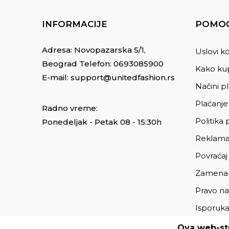
INFORMACIJE
POMOĆ
Adresa: Novopazarska 5/1,
Uslovi ko
Beograd Telefon:
0693085900
Kako kup
E-mail:
support@unitedfashion.rs
Načini p
Plaćanje
Radno vreme:
Politika 
Ponedeljak - Petak 08 - 15:30h
Reklama
Povraćaj
Zamena
Pravo na
Isporuk
Ova web-str