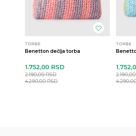
TORBE
TORBE
Benetton dečija torba
Benetto
1.752,00
RSD
1.752,
2.190,00
RSD
2.190,0
4.290,00
RSD
4.290,0