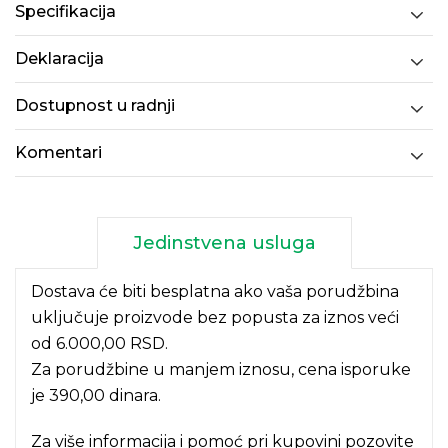
Specifikacija
Deklaracija
Dostupnost u radnji
Komentari
Jedinstvena usluga
Dostava će biti besplatna ako vaša porudžbina
uključuje proizvode bez popusta za iznos veći
od 6.000,00 RSD.
Za porudžbine u manjem iznosu, cena isporuke
je 390,00 dinara.
Za više informacija i pomoć pri kupovini pozovite