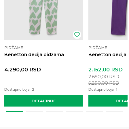
PIDŽAME
PIDŽAME
Benetton dečija pidžama
Benetton dečija
4.290,00
RSD
2.152,00
RSD
2.690,00
RSD
5.290,00
RSD
Dostupno boja:
2
Dostupno boja:
1
DETALJNIJE
DETAL