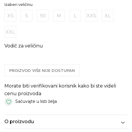
Izaberi veličinu:
XS
S
90
M
L
XXS
XL
XXL
Vodič za veličinu
PROIZVOD VIŠE NIJE DOSTUPAN
Morate biti verifikovani korisnik kako bi ste videli
cenu proizvoda
Sačuvajte u listi želja
O proizvodu