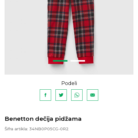
Podeli
Benetton dečija pidžama
Šifra artikla:
34NB0P05CG-0R2