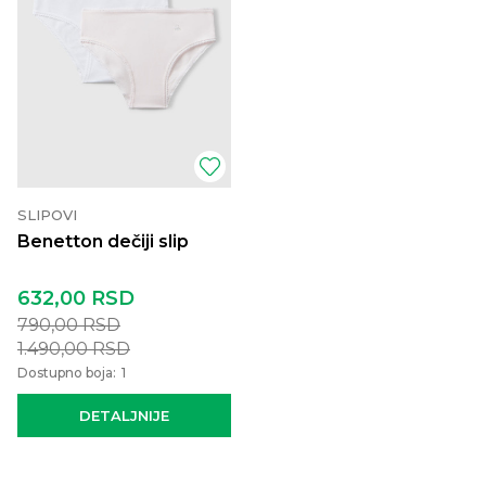
SLIPOVI
Benetton dečiji slip
632,00
RSD
790,00
RSD
1.490,00
RSD
Dostupno boja:
1
DETALJNIJE