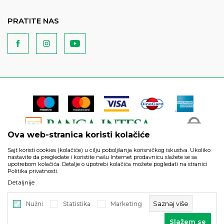
PRATITE NAS
Ova web-stranica koristi kolačiće
Sajt koristi cookies (kolačiće) u cilju poboljšanja korisničkog iskustva. Ukoliko
nastavite da pregledate i koristite našu Internet prodavnicu slažete se sa
upotrebom kolačića. Detalje o upotrebi kolačića možete pogledati na stranici
Politika privatnosti.
Podaci su informativnog karaktera i podložni su izmenama. Svi
Detaljnije
artikli prikazani na sajtu su deo naše ponude i ne podrazumeva
da su dostupni u svakom trenutku.
Saznaj više
Nužni
Statistika
Marketing
©2026
https://www.unitedfashion.rs/
, Izrada
NB SOFT
. Sva prava
Slažem se