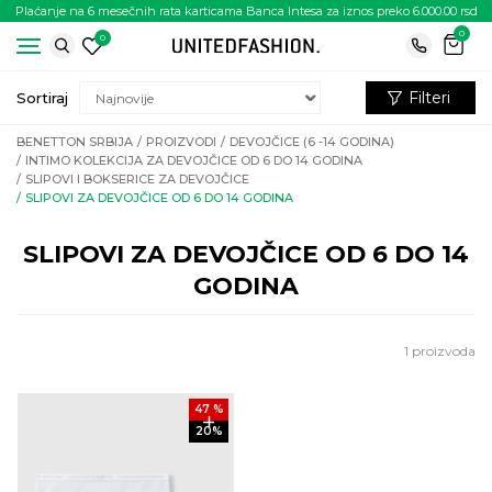
Plaćanje na 6 mesečnih rata karticama Banca Intesa za iznos preko 6.000.00 rsd
0
0
Filteri
Sortiraj
BENETTON SRBIJA
PROIZVODI
DEVOJČICE (6 -14 GODINA)
INTIMO KOLEKCIJA ZA DEVOJČICE OD 6 DO 14 GODINA
SLIPOVI I BOKSERICE ZA DEVOJČICE
SLIPOVI ZA DEVOJČICE OD 6 DO 14 GODINA
SLIPOVI ZA DEVOJČICE OD 6 DO 14
GODINA
1
proizvoda
47
%
20
%