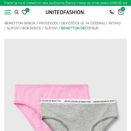
Plaćanje na 6 mesečnih rata karticama Banca Intesa za iznos preko 6.000.00 rsd
0
0
BENETTON SRBIJA
PROIZVODI
DEVOJČICE (6 -14 GODINA)
INTIMO
SLIPOVI I BOKSERICE
SLIPOVI
BENETTON DEČIJI SLIP