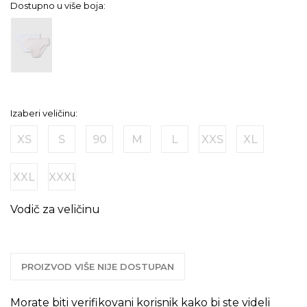
Dostupno u više boja:
Izaberi veličinu:
XS
S
90
M
L
XXS
XL
XXL
XXXL
Vodič za veličinu
PROIZVOD VIŠE NIJE DOSTUPAN
Morate biti verifikovani korisnik kako bi ste videli