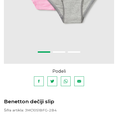
Podeli
Benetton dečiji slip
Šifra artikla:
3MC10S1BFG-2B4