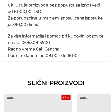
uključuje proizvode bez popusta za iznos veći
od 6.000,00 RSD.
Za porudžbine u manjem iznosu, cena isporuke
je 390,00 dinara.
Za više informacija i pomoć pri kupovini pozovite
nas na
069/308-5900
Radno vreme Call Centra:
Radnim danom od 08:00h do 16:00h
SLIČNI PROIZVODI
67
%