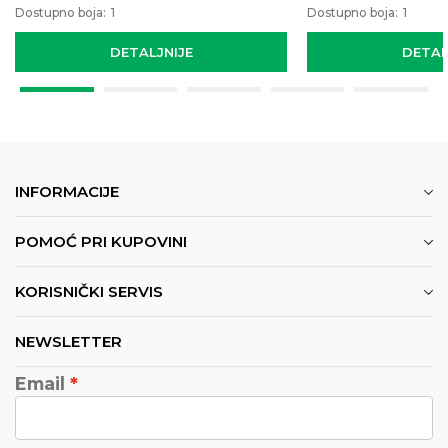
Dostupno boja:
1
Dostupno boja:
1
DETALJNIJE
DETAL
INFORMACIJE
POMOĆ PRI KUPOVINI
KORISNIČKI SERVIS
NEWSLETTER
Email