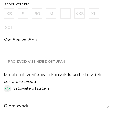
Izaberi veličinu:
XS
S
90
M
L
XXS
XL
XXL
Vodič za veličinu
PROIZVOD VIŠE NIJE DOSTUPAN
Morate biti verifikovani korisnik kako bi ste videli
cenu proizvoda
Sačuvajte u listi želja
O proizvodu