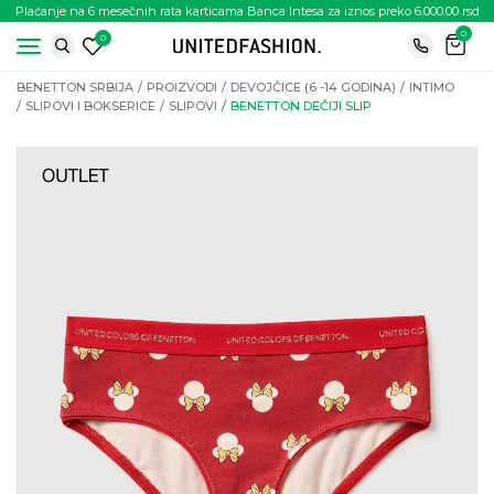
Plaćanje na 6 mesečnih rata karticama Banca Intesa za iznos preko 6.000.00 rsd
0
0
BENETTON SRBIJA
PROIZVODI
DEVOJČICE (6 -14 GODINA)
INTIMO
SLIPOVI I BOKSERICE
SLIPOVI
BENETTON DEČIJI SLIP