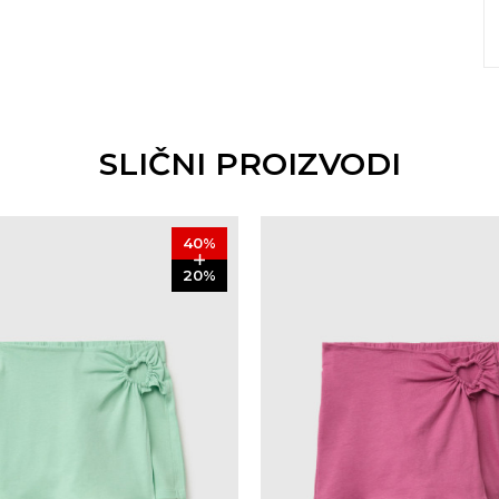
SLIČNI PROIZVODI
40
%
20
%