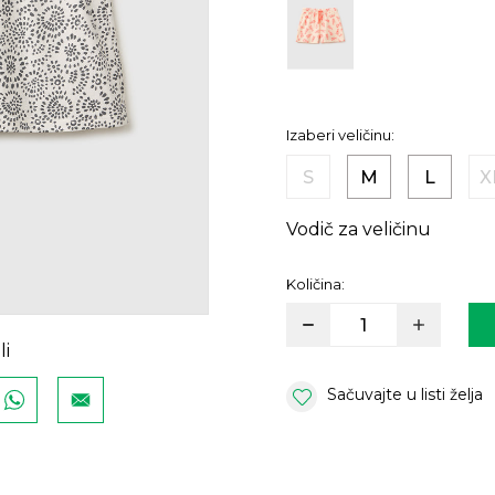
Izaberi veličinu:
S
M
L
X
Vodič za veličinu
Količina:
li
Sačuvajte u listi želja