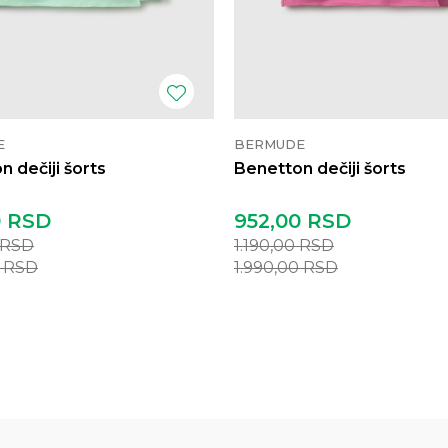
E
BERMUDE
 dečiji šorts
Benetton dečiji šorts
0
RSD
952,00
RSD
RSD
1.190,00
RSD
0
RSD
1.990,00
RSD