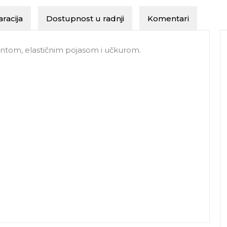
racija
Dostupnost u radnji
Komentari
printom, elastičnim pojasom i učkurom.