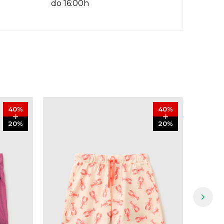
do 16:00h
40
%
40
%
20
%
20
%