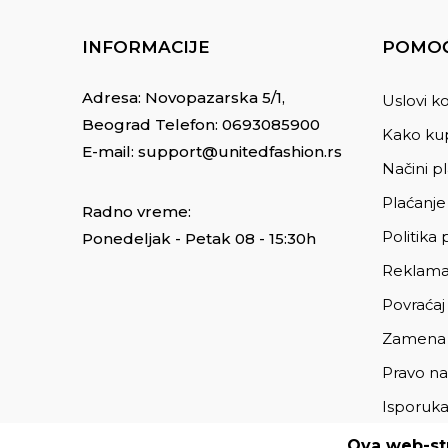
INFORMACIJE
POMOĆ
Adresa: Novopazarska 5/1,
Uslovi ko
Beograd Telefon:
0693085900
Kako kup
E-mail:
support@unitedfashion.rs
Načini p
Plaćanje
Radno vreme:
Politika 
Ponedeljak - Petak 08 - 15:30h
Reklama
Povraćaj
Zamena
Pravo na
Isporuk
Ova web-str