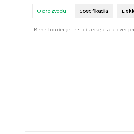
O proizvodu
Specifikacija
Dekla
Benetton dečiji šorts od žerseja sa allover 