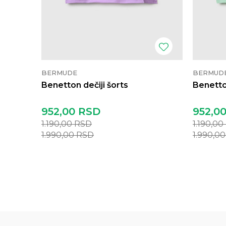
BERMUDE
BERMUD
Benetton dečiji šorts
Benetton
952,00
RSD
952,0
1.190,00
RSD
1.190,00
1.990,00
RSD
1.990,0