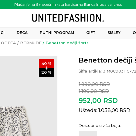
Plaćanje na 6 mesečnih rata karticama Banca Intesa za iznos
preko 6.000.00 rsd
CI
DECA
PUTNI PROGRAM
GIFT
SISLEY
O
ODEĆA
BERMUDE
Benetton dečiji šorts
Benetton dečiji 
40
%
Šifra artikla:
31M0C903TG-7
20
%
1.990,00
RSD
1.190,00
RSD
952,00
RSD
Ušteda:
1.038,00
RSD
Dostupno u više boja: