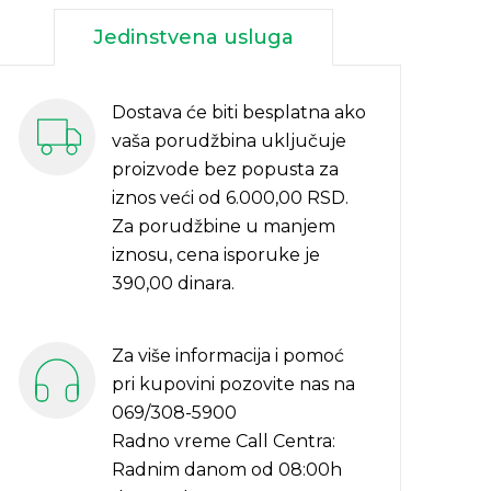
Jedinstvena usluga
Dostava će biti besplatna ako
vaša porudžbina uključuje
proizvode bez popusta za
iznos veći od 6.000,00 RSD.
Za porudžbine u manjem
iznosu, cena isporuke je
390,00 dinara.
Za više informacija i pomoć
pri kupovini pozovite nas na
069/308-5900
Radno vreme Call Centra:
Radnim danom od 08:00h