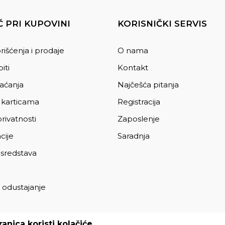
 PRI KUPOVINI
KORISNIČKI SERVIS
rišćenja i prodaje
O nama
iti
Kontakt
laćanja
Najčešća pitanja
 karticama
Registracija
privatnosti
Zaposlenje
cije
Saradnja
 sredstava
 odustajanje
a
anica koristi kolačiće