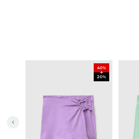
40
%
20
%