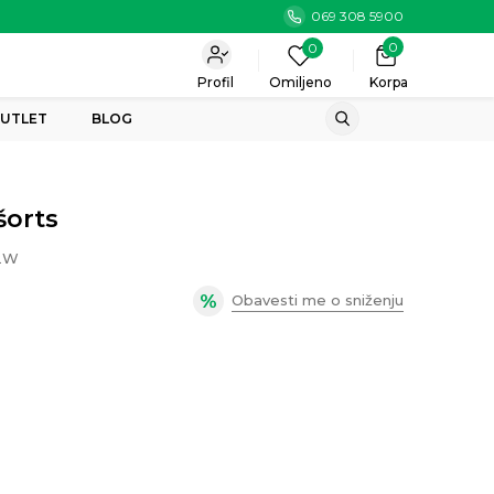
069 308 5900
0
0
Profil
Omiljeno
Korpa
UTLET
BLOG
šorts
2W
Obavesti me o sniženju