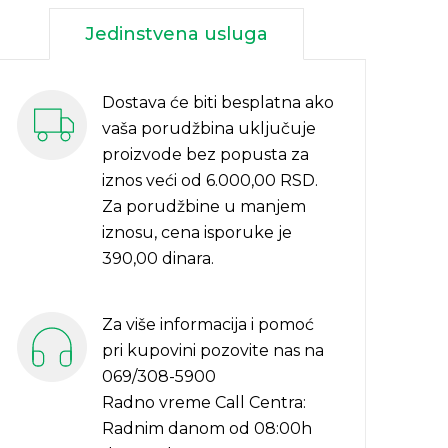
Jedinstvena usluga
Dostava će biti besplatna ako
vaša porudžbina uključuje
proizvode bez popusta za
iznos veći od 6.000,00 RSD.
Za porudžbine u manjem
iznosu, cena isporuke je
390,00 dinara.
Za više informacija i pomoć
pri kupovini pozovite nas na
069/308-5900
Radno vreme Call Centra:
Radnim danom od 08:00h