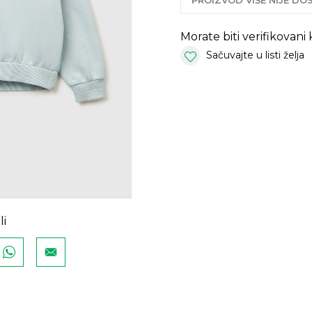
PROIZVOD VIŠE NIJE D
Morate biti verifikovani
Sačuvajte u listi želja
li