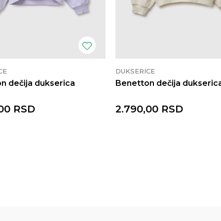
CE
DUKSERICE
n dečija dukserica
Benetton dečija dukseric
00
RSD
2.790,00
RSD