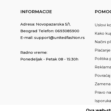
INFORMACIJE
POMOĆ
Adresa: Novopazarska 5/1,
Uslovi ko
Beograd Telefon:
0693085900
Kako kup
E-mail:
support@unitedfashion.rs
Načini p
Plaćanje
Radno vreme:
Politika 
Ponedeljak - Petak 08 - 15:30h
Reklama
Povraćaj
Zamena
Pravo na
Isporuk
Ova web-str