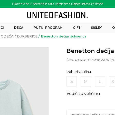
Plaćanje na 6 mesečnih rata karticama Banca Intesa za iznos
preko 6.000.00 rsd
CI
DECA
PUTNI PROGRAM
GIFT
SISLEY
O
ODEĆA
DUKSERICE
Benetton dečija dukserica
Benetton dečija
Šifra artikla:
3J73C10RAG-17
Izaberi veličinu:
S
M
L
X
Vodič za veličinu