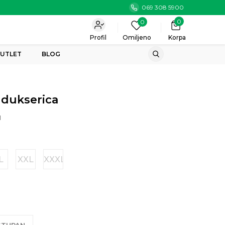
069 308 5900
0
0
Profil
Omiljeno
Korpa
UTLET
BLOG
 dukserica
H
L
XXL
XXXL