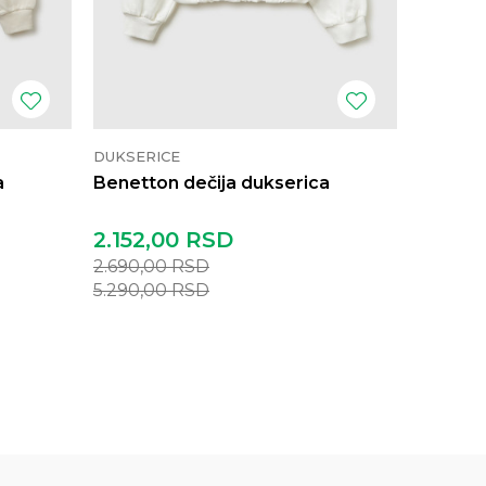
DUKSERICE
DUKSER
a
Benetton dečija dukserica
Benetto
2.152,00
RSD
1.752,
2.690,00
RSD
2.190,0
5.290,00
RSD
4.290,