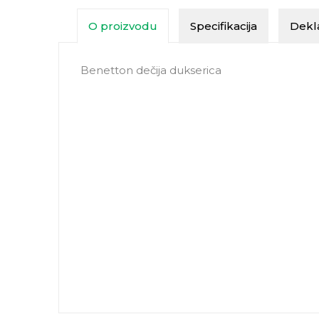
O proizvodu
Specifikacija
Dekla
Benetton dečija dukserica