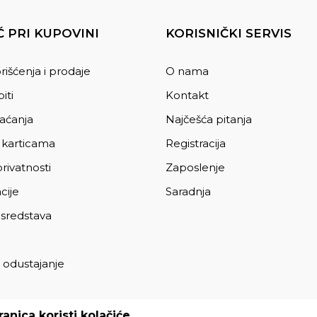
 PRI KUPOVINI
KORISNIČKI SERVIS
rišćenja i prodaje
O nama
iti
Kontakt
laćanja
Najčešća pitanja
 karticama
Registracija
privatnosti
Zaposlenje
cije
Saradnja
 sredstava
 odustajanje
a
anica koristi kolačiće