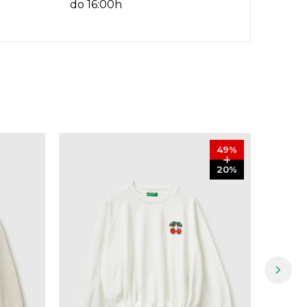
do 16:00h
49
%
20
%