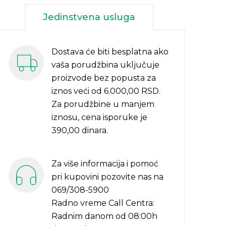
Jedinstvena usluga
Dostava će biti besplatna ako
vaša porudžbina uključuje
proizvode bez popusta za
iznos veći od 6.000,00 RSD.
Za porudžbine u manjem
iznosu, cena isporuke je
390,00 dinara.
Za više informacija i pomoć
pri kupovini pozovite nas na
069/308-5900
Radno vreme Call Centra:
Radnim danom od 08:00h