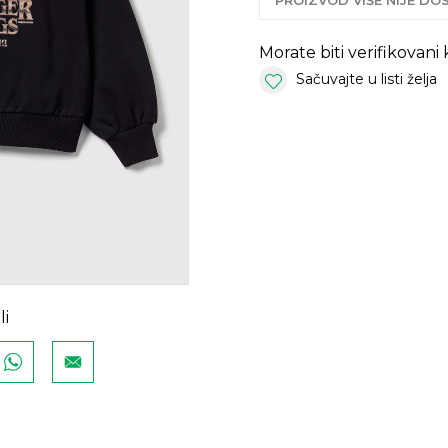
PROIZVOD VIŠE NIJE D
Morate biti verifikovani
Sačuvajte u listi želja
li