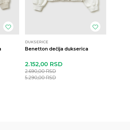
DUKSERICE
DUKSER
a
Benetton dečija dukserica
Benetto
2.152,00
RSD
1.752,
2.690,00
RSD
2.190,0
5.290,00
RSD
4.290,