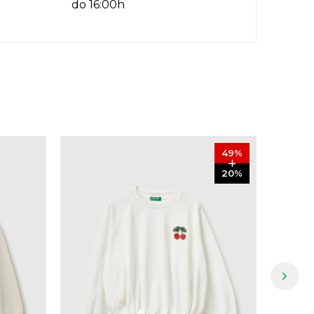
do 16:00h
49
%
20
%