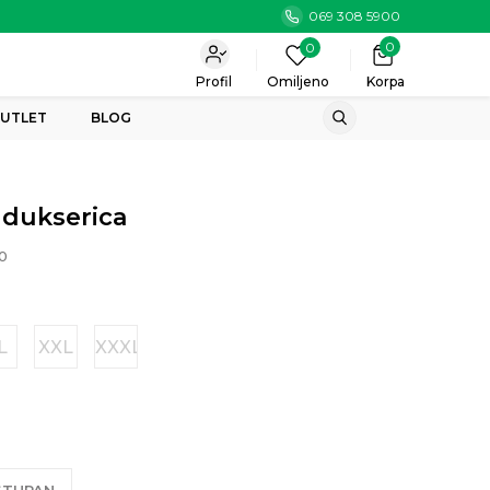
069 308 5900
0
0
Profil
Omiljeno
Korpa
UTLET
BLOG
 dukserica
0
L
XXL
XXXL