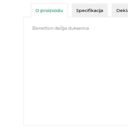
O proizvodu
Specifikacija
Dekla
Benetton dečija dukserica