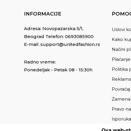
INFORMACIJE
POMOĆ
Adresa: Novopazarska 5/1,
Uslovi ko
Beograd Telefon:
0693085900
Kako kup
E-mail:
support@unitedfashion.rs
Načini p
Plaćanje
Radno vreme:
Politika 
Ponedeljak - Petak 08 - 15:30h
Reklama
Povraćaj
Zamena
Pravo na
Isporuk
Ova web-str