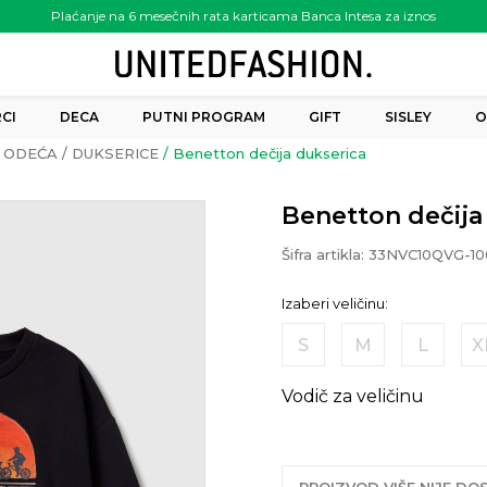
Plaćanje na 6 mesečnih rata karticama Banca Intesa za iznos
preko 6.000.00 rsd
CI
DECA
PUTNI PROGRAM
GIFT
SISLEY
O
ODEĆA
DUKSERICE
Benetton dečija dukserica
Benetton dečija
Šifra artikla:
33NVC10QVG-10
Izaberi veličinu:
S
M
L
X
Vodič za veličinu