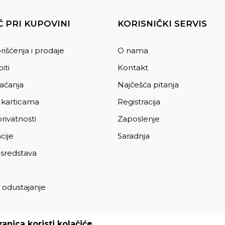
 PRI KUPOVINI
KORISNIČKI SERVIS
rišćenja i prodaje
O nama
iti
Kontakt
laćanja
Najčešća pitanja
 karticama
Registracija
privatnosti
Zaposlenje
cije
Saradnja
 sredstava
 odustajanje
a
anica koristi kolačiće