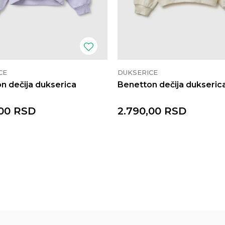
CE
DUKSERICE
n dečija dukserica
Benetton dečija dukseric
00
RSD
2.790,00
RSD