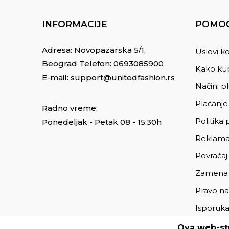
INFORMACIJE
POMOĆ
Adresa: Novopazarska 5/1,
Uslovi ko
Beograd Telefon:
0693085900
Kako kup
E-mail:
support@unitedfashion.rs
Načini p
Plaćanje
Radno vreme:
Politika 
Ponedeljak - Petak 08 - 15:30h
Reklama
Povraćaj
Zamena
Pravo na
Isporuk
Ova web-str