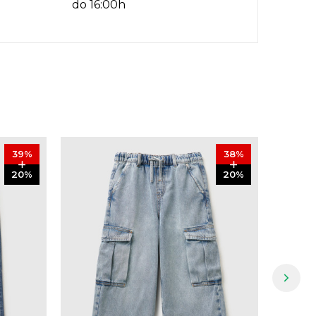
do 16:00h
39
%
38
%
20
%
20
%