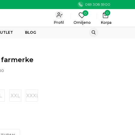
069 308 5900
0
0
Profil
Omiljeno
Korpa
UTLET
BLOG
 farmerke
00
L
XXL
XXXL