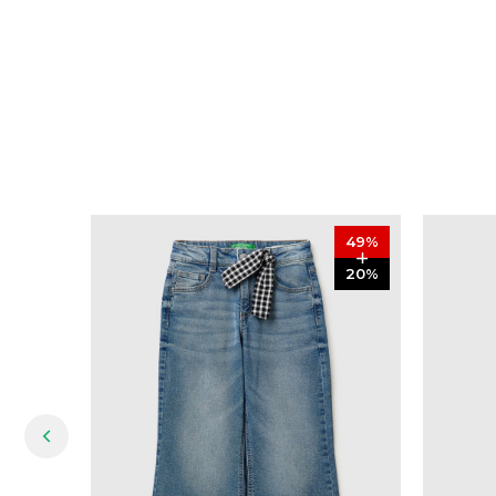
49
%
20
%