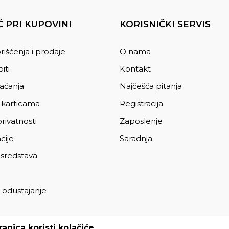
 PRI KUPOVINI
KORISNIČKI SERVIS
rišćenja i prodaje
O nama
iti
Kontakt
laćanja
Najčešća pitanja
 karticama
Registracija
privatnosti
Zaposlenje
cije
Saradnja
 sredstava
 odustajanje
a
anica koristi kolačiće