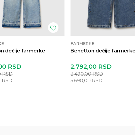
KE
FARMERKE
n dečije farmerke
Benetton dečije farmerk
00
RSD
2.792,00
RSD
0
RSD
3.490,00
RSD
0
RSD
5.690,00
RSD