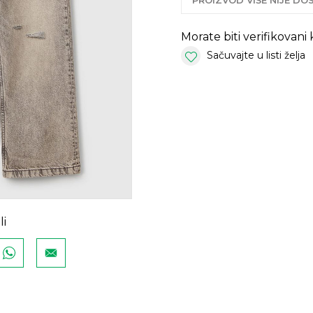
PROIZVOD VIŠE NIJE D
Morate biti verifikovani
Sačuvajte u listi želja
li