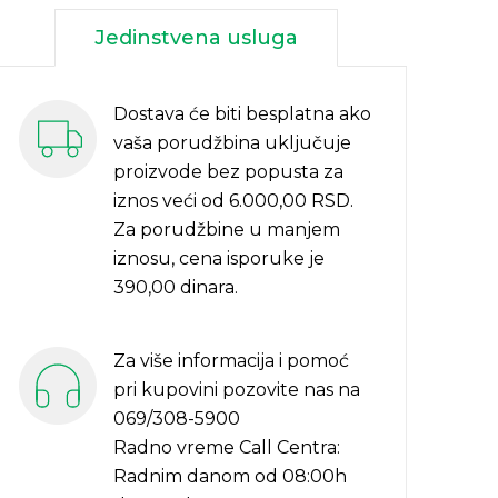
Jedinstvena usluga
Dostava će biti besplatna ako
vaša porudžbina uključuje
proizvode bez popusta za
iznos veći od 6.000,00 RSD.
Za porudžbine u manjem
iznosu, cena isporuke je
390,00 dinara.
Za više informacija i pomoć
pri kupovini pozovite nas na
069/308-5900
Radno vreme Call Centra:
Radnim danom od 08:00h