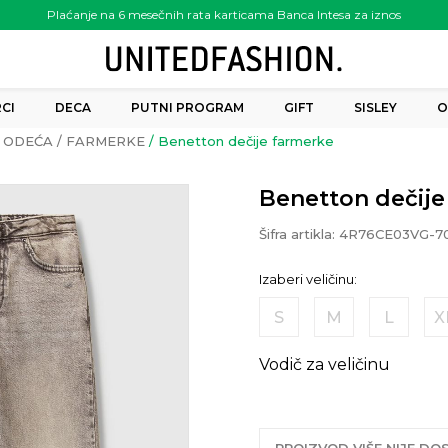
Plaćanje na 6 mesečnih rata karticama Banca Intesa za iznos
preko 6.000.00 rsd
CI
DECA
PUTNI PROGRAM
GIFT
SISLEY
O
ODEĆA
FARMERKE
Benetton dečije farmerke
Benetton dečije
Šifra artikla:
4R76CE03VG-7
Izaberi veličinu:
S
M
L
X
Vodič za veličinu