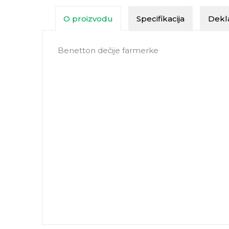
O proizvodu
Specifikacija
Dekla
Benetton dečije farmerke