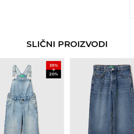
SLIČNI PROIZVODI
39
%
20
%