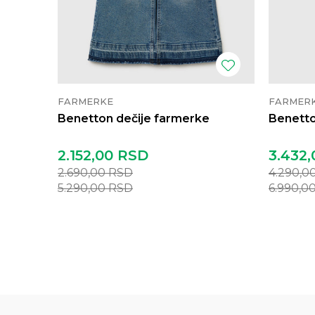
FARMERKE
FARMER
Benetton dečije farmerke
Benetto
2.152,00
RSD
3.432,
2.690,00
RSD
4.290,0
5.290,00
RSD
6.990,0