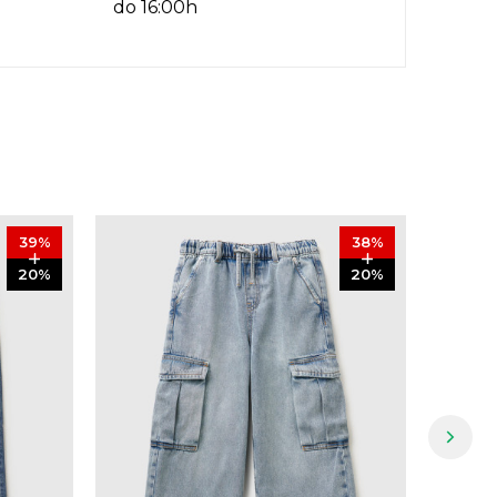
do 16:00h
39
%
38
%
20
%
20
%