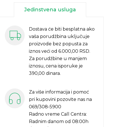
Jedinstvena usluga
Dostava će biti besplatna ako
vaša porudžbina uključuje
proizvode bez popusta za
iznos veći od 6.000,00 RSD.
Za porudžbine u manjem
iznosu, cena isporuke je
390,00 dinara.
Za više informacija i pomoć
pri kupovini pozovite nas na
069/308-5900
Radno vreme Call Centra:
Radnim danom od 08:00h