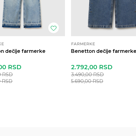
KE
FARMERKE
n dečije farmerke
Benetton dečije farmerk
00
RSD
2.792,00
RSD
0
RSD
3.490,00
RSD
0
RSD
5.690,00
RSD