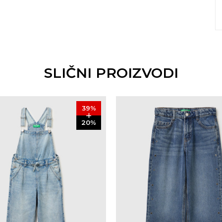
SLIČNI PROIZVODI
39
%
20
%