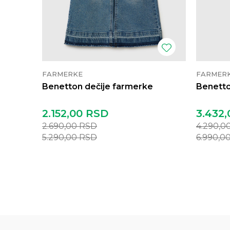
FARMERKE
FARMER
Benetton dečije farmerke
Benetto
2.152,00
RSD
3.432,
2.690,00
RSD
4.290,0
5.290,00
RSD
6.990,0