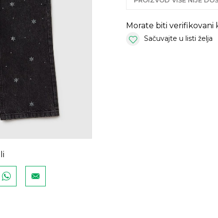
PROIZVOD VIŠE NIJE D
Morate biti verifikovani
Sačuvajte u listi želja
li