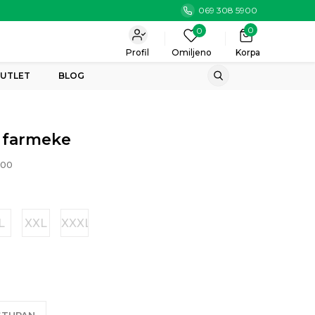
069 308 5900
0
0
Profil
Omiljeno
Korpa
UTLET
BLOG
e farmeke
00
L
XXL
XXXL