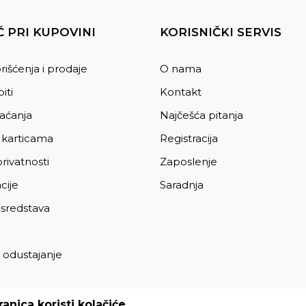
 PRI KUPOVINI
KORISNIČKI SERVIS
rišćenja i prodaje
O nama
iti
Kontakt
laćanja
Najčešća pitanja
 karticama
Registracija
privatnosti
Zaposlenje
cije
Saradnja
 sredstava
 odustajanje
a
anica koristi kolačiće