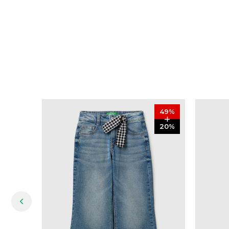
49
%
20
%