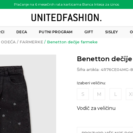
Plaćanje na 6 mesečnih rata karticama Banca Intesa za iznos
preko 6.000.00 rsd
CI
DECA
PUTNI PROGRAM
GIFT
SISLEY
O
ODEĆA
FARMERKE
Benetton dečije farmeke
Benetton dečij
Šifra artikla:
4R76CE04MG-8
Izaberi veličinu:
S
M
L
X
Vodič za veličinu