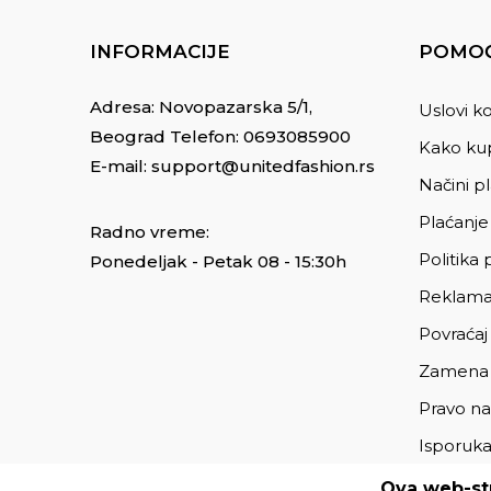
INFORMACIJE
POMOĆ
Adresa: Novopazarska 5/1,
Uslovi ko
Beograd Telefon:
0693085900
Kako kup
E-mail:
support@unitedfashion.rs
Načini p
Plaćanje
Radno vreme:
Politika 
Ponedeljak - Petak 08 - 15:30h
Reklama
Povraćaj
Zamena
Pravo na
Isporuk
Ova web-str