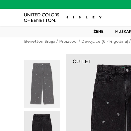
ŽENE
MUŠKAR
Benetton Srbija
Proizvodi
Devojčice (6 -14 godina)