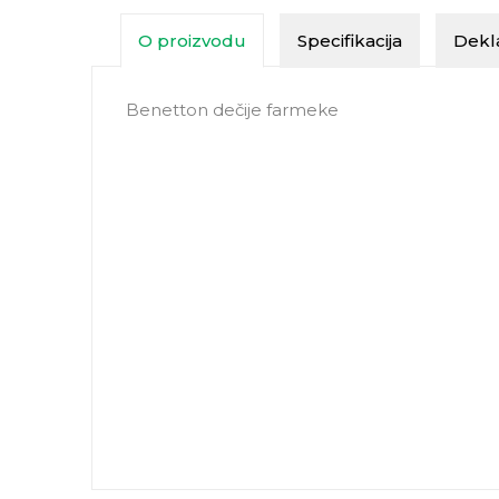
O proizvodu
Specifikacija
Dekla
Benetton dečije farmeke