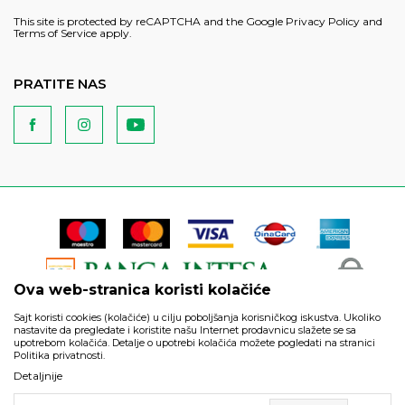
This site is protected by reCAPTCHA and the Google
Privacy Policy
and
Terms of Service
apply.
PRATITE NAS
Ova web-stranica koristi kolačiće
Sajt koristi cookies (kolačiće) u cilju poboljšanja korisničkog iskustva. Ukoliko
nastavite da pregledate i koristite našu Internet prodavnicu slažete se sa
upotrebom kolačića. Detalje o upotrebi kolačića možete pogledati na stranici
Politika privatnosti.
Podaci su informativnog karaktera i podložni su izmenama. Svi
Detaljnije
artikli prikazani na sajtu su deo naše ponude i ne podrazumeva
da su dostupni u svakom trenutku.