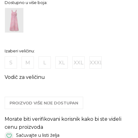
Dostupno u više boja:
Izaberi veličinu:
S
M
L
XL
XXL
XXXL
Vodič za veličinu
PROIZVOD VIŠE NIJE DOSTUPAN
Morate biti verifikovani korisnik kako bi ste videli
cenu proizvoda
Sačuvajte u listi želja