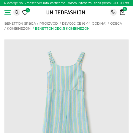
Plaćanje na 6 mesečnih rata karticama Banca Intesa za iznos preko 6.000.00 rsd
0
0
BENETTON SRBIJA
PROIZVODI
DEVOJČICE (6 -14 GODINA)
ODEĆA
KOMBINEZONI
BENETTON DEČIJI KOMBINEZON