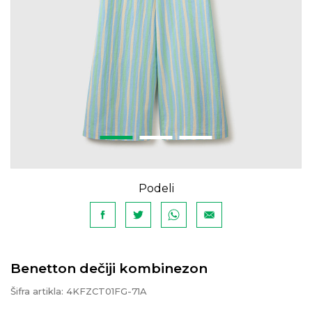
Podeli
Benetton dečiji kombinezon
Šifra artikla:
4KFZCT01FG-71A