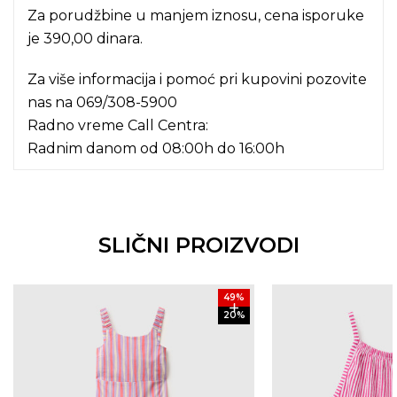
Za porudžbine u manjem iznosu, cena isporuke
je 390,00 dinara.
Za više informacija i pomoć pri kupovini pozovite
nas na
069/308-5900
Radno vreme Call Centra:
Radnim danom od 08:00h do 16:00h
SLIČNI PROIZVODI
49
%
20
%