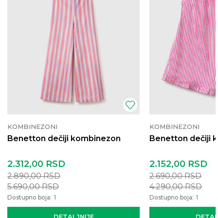
KOMBINEZONI
KOMBINEZONI
Benetton dečiji kombinezon
Benetton dečiji
2.312,00
RSD
2.152,00
RSD
2.890,00
RSD
2.690,00
RSD
5.690,00
RSD
4.290,00
RSD
Dostupno boja:
1
Dostupno boja:
1
DETALJNIJE
DETAL