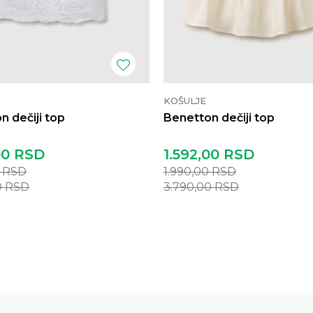
KOŠULJE
n dečiji top
Benetton dečiji top
00
RSD
1.592,00
RSD
0
RSD
1.990,00
RSD
0
RSD
3.790,00
RSD