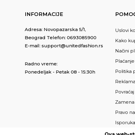
INFORMACIJE
POMOĆ
Adresa: Novopazarska 5/1,
Uslovi ko
Beograd Telefon:
0693085900
Kako kup
E-mail:
support@unitedfashion.rs
Načini p
Plaćanje
Radno vreme:
Politika 
Ponedeljak - Petak 08 - 15:30h
Reklama
Povraćaj
Zamena
Pravo na
Isporuk
Ova web-str