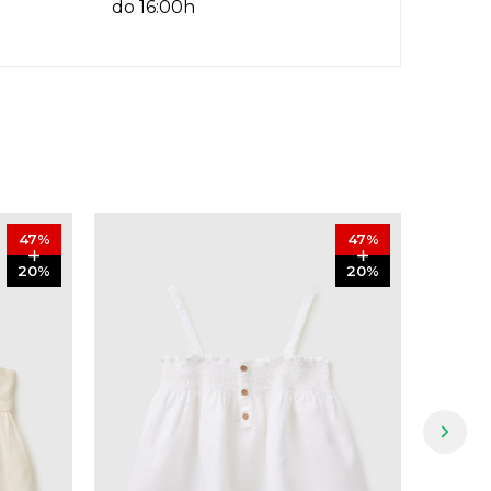
do 16:00h
47
%
47
%
20
%
20
%