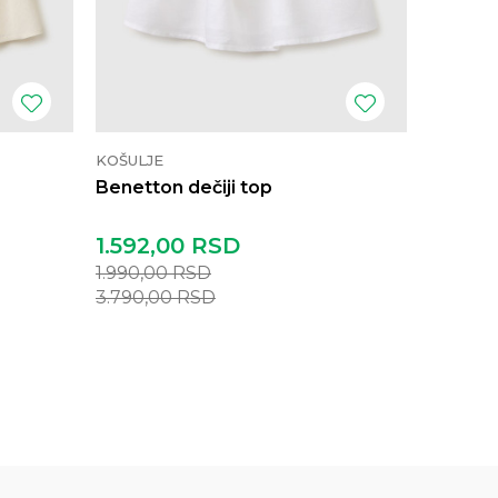
KOŠULJE
KOŠULJE
Benetton dečiji top
Benetto
1.592,00
RSD
1.752,
1.990,00
RSD
2.190,0
3.790,00
RSD
4.290,