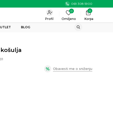
069 308 5900
0
0
Profil
Omiljeno
Korpa
UTLET
BLOG
 košulja
01
Obavesti me o sniženju