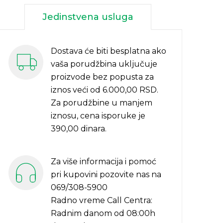
Jedinstvena usluga
Dostava će biti besplatna ako
vaša porudžbina uključuje
proizvode bez popusta za
iznos veći od 6.000,00 RSD.
Za porudžbine u manjem
iznosu, cena isporuke je
390,00 dinara.
Za više informacija i pomoć
pri kupovini pozovite nas na
069/308-5900
Radno vreme Call Centra:
Radnim danom od 08:00h