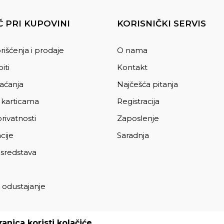
 PRI KUPOVINI
KORISNIČKI SERVIS
rišćenja i prodaje
O nama
iti
Kontakt
laćanja
Najčešća pitanja
 karticama
Registracija
privatnosti
Zaposlenje
cije
Saradnja
 sredstava
 odustajanje
a
anica koristi kolačiće