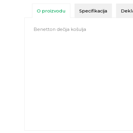
O proizvodu
Specifikacija
Dekla
Benetton dečija košulja