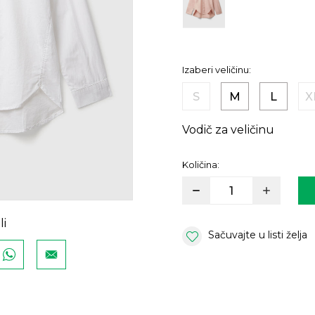
Izaberi veličinu:
S
M
L
X
Vodič za veličinu
Količina:
li
Sačuvajte u listi želja