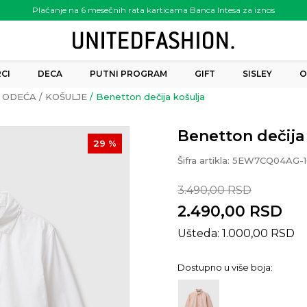
Plaćanje na 6 mesečnih rata karticama Banca Intesa za iznos
preko 6.000.00 rsd
CI
DECA
PUTNI PROGRAM
GIFT
SISLEY
O
ODEĆA
KOŠULJE
Benetton dečija košulja
Benetton dečija
29
%
Šifra artikla:
5EW7CQ04AG-1
3.490,00
RSD
2.490,00
RSD
Ušteda:
1.000,00
RSD
Dostupno u više boja: