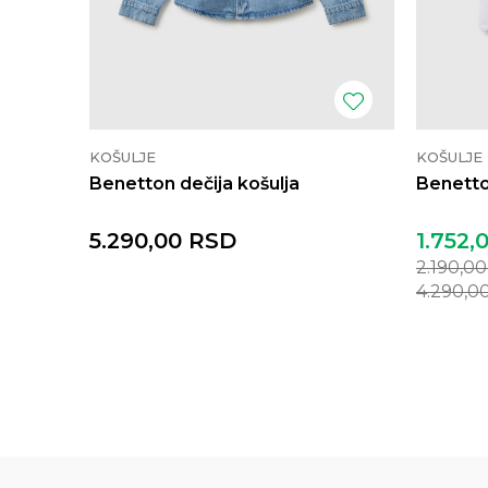
KOŠULJE
KOŠULJE
Benetton dečija košulja
Benetto
5.290,00
RSD
1.752,
2.190,0
4.290,0