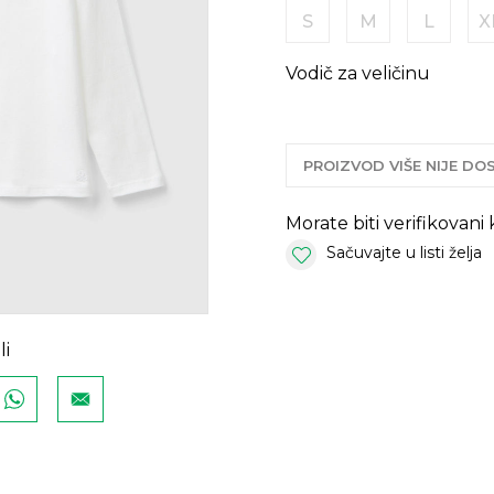
S
M
L
X
Vodič za veličinu
PROIZVOD VIŠE NIJE D
Morate biti verifikovani
Sačuvajte u listi želja
li