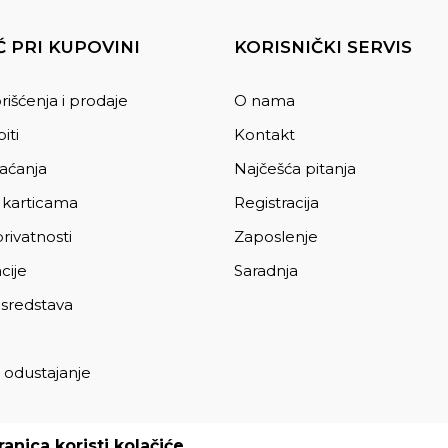
 PRI KUPOVINI
KORISNIČKI SERVIS
rišćenja i prodaje
O nama
iti
Kontakt
laćanja
Najčešća pitanja
 karticama
Registracija
privatnosti
Zaposlenje
cije
Saradnja
 sredstava
 odustajanje
a
anica koristi kolačiće