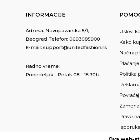
INFORMACIJE
POMOĆ
Adresa: Novopazarska 5/1,
Uslovi ko
Beograd Telefon:
0693085900
Kako kup
E-mail:
support@unitedfashion.rs
Načini p
Plaćanje
Radno vreme:
Politika 
Ponedeljak - Petak 08 - 15:30h
Reklama
Povraćaj
Zamena
Pravo na
Isporuk
Ova web-str