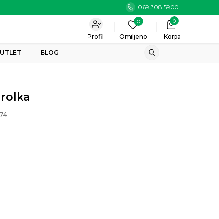
069 308 5900
0
0
Profil
Omiljeno
Korpa
UTLET
BLOG
 rolka
74