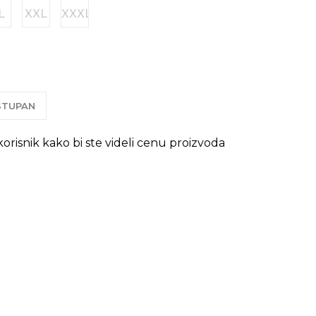
L
XXL
XXXL
OSTUPAN
 korisnik kako bi ste videli cenu proizvoda