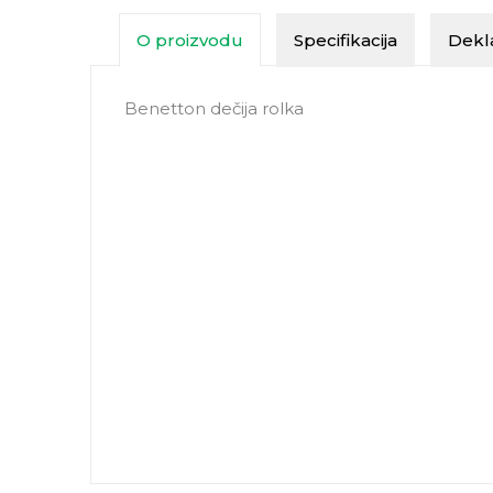
O proizvodu
Specifikacija
Dekla
Benetton dečija rolka