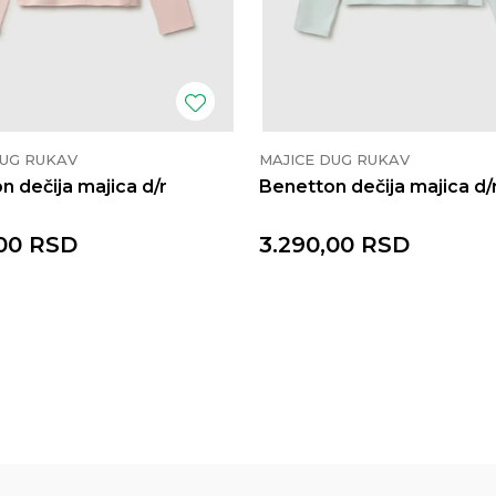
DUG RUKAV
MAJICE DUG RUKAV
n dečija majica d/r
Benetton dečija majica d/
00
RSD
3.290,00
RSD