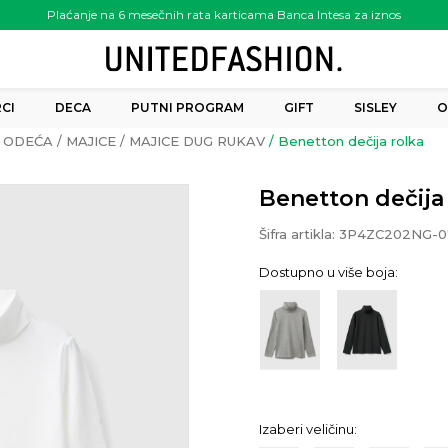
Plaćanje na 6 mesečnih rata karticama Banca Intesa za iznos
preko 6.000.00 rsd
CI
DECA
PUTNI PROGRAM
GIFT
SISLEY
O
ODEĆA
MAJICE
MAJICE DUG RUKAV
Benetton dečija rolka
Benetton dečija
Šifra artikla:
3P4ZC202NG-0
Dostupno u više boja:
Izaberi veličinu: