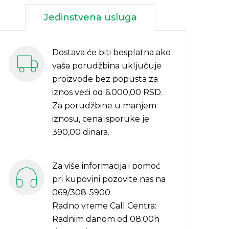
Jedinstvena usluga
Dostava će biti besplatna ako
vaša porudžbina uključuje
proizvode bez popusta za
iznos veći od 6.000,00 RSD.
Za porudžbine u manjem
iznosu, cena isporuke je
390,00 dinara.
Za više informacija i pomoć
pri kupovini pozovite nas na
069/308-5900
Radno vreme Call Centra:
Radnim danom od 08:00h