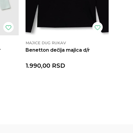
MAJICE DUG RUKAV
MAJICE 
r
Benetton dečija majica d/r
Benetto
1.990,00
RSD
1.990