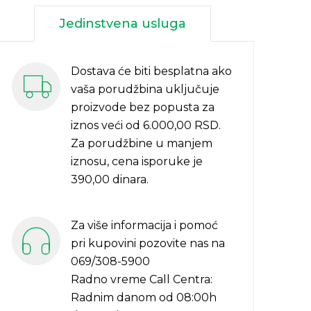
Jedinstvena usluga
Dostava će biti besplatna ako
vaša porudžbina uključuje
proizvode bez popusta za
iznos veći od 6.000,00 RSD.
Za porudžbine u manjem
iznosu, cena isporuke je
390,00 dinara.
Za više informacija i pomoć
pri kupovini pozovite nas na
069/308-5900
Radno vreme Call Centra:
Radnim danom od 08:00h