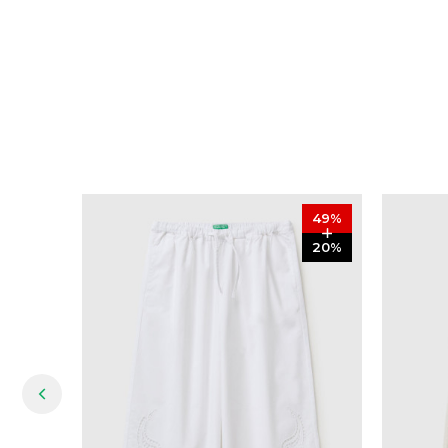
49
%
20
%