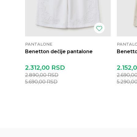
PANTALONE
PANTAL
Benetton dečije pantalone
Benetto
2.312,00
RSD
2.152,
2.890,00
RSD
2.690,0
5.690,00
RSD
5.290,0