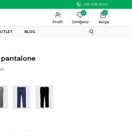
069 308 5900
0
0
Profil
Omiljeno
Korpa
UTLET
BLOG
 pantalone
V4