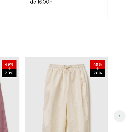
do 16:00h
49
%
49
%
20
%
20
%