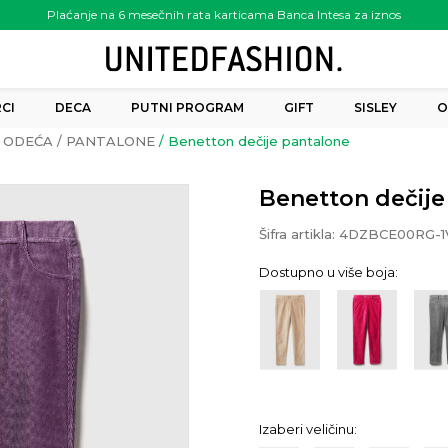
Plaćanje na 6 mesečnih rata karticama Banca Intesa za iznos
preko 6.000.00 rsd
CI
DECA
PUTNI PROGRAM
GIFT
SISLEY
O
ODEĆA
PANTALONE
Benetton dečije pantalone
Benetton dečije
Šifra artikla:
4DZBCE00RG-1
Dostupno u više boja:
Izaberi veličinu: