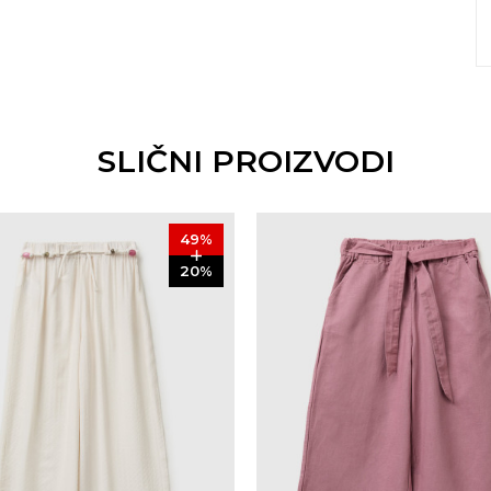
SLIČNI PROIZVODI
49
%
20
%