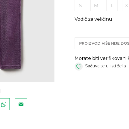
S
M
L
X
Vodič za veličinu
PROIZVOD VIŠE NIJE D
Morate biti verifikovani
Sačuvajte u listi želja
li