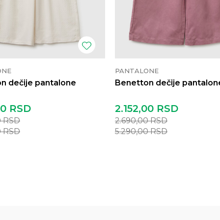
ONE
PANTALONE
n dečije pantalone
Benetton dečije pantalon
00
RSD
2.152,00
RSD
0
RSD
2.690,00
RSD
0
RSD
5.290,00
RSD