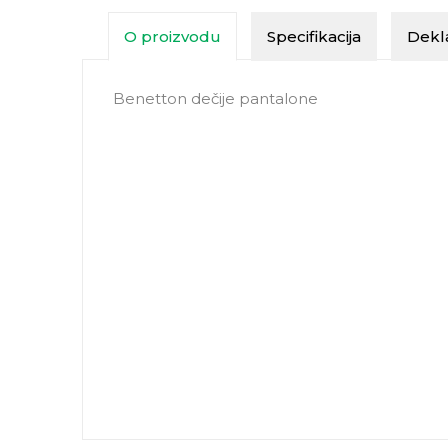
O proizvodu
Specifikacija
Dekla
Benetton dečije pantalone