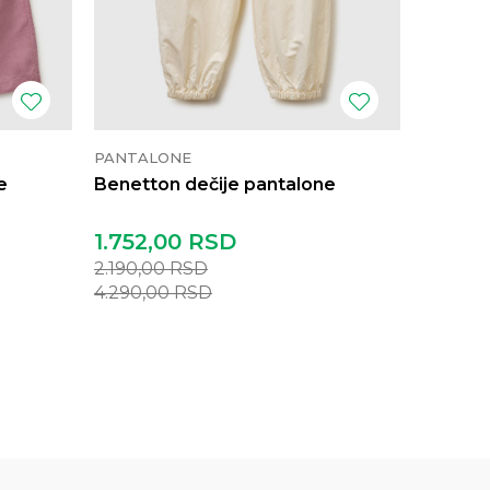
PANTALONE
PANTAL
e
Benetton dečije pantalone
Benetto
1.752,00
RSD
2.152,
2.190,00
RSD
2.690,
4.290,00
RSD
5.290,