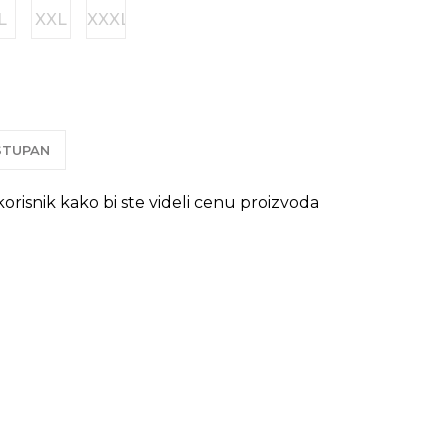
L
XXL
XXXL
OSTUPAN
 korisnik kako bi ste videli cenu proizvoda