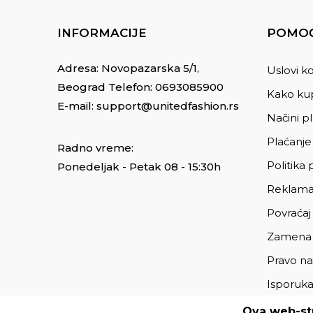
INFORMACIJE
POMOĆ
Adresa: Novopazarska 5/1,
Uslovi ko
Beograd Telefon:
0693085900
Kako kup
E-mail:
support@unitedfashion.rs
Načini p
Plaćanje
Radno vreme:
Politika 
Ponedeljak - Petak 08 - 15:30h
Reklama
Povraćaj
Zamena
Pravo na
Isporuk
Ova web-str