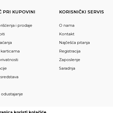
 PRI KUPOVINI
KORISNIČKI SERVIS
rišćenja i prodaje
O nama
iti
Kontakt
laćanja
Najčešća pitanja
 karticama
Registracija
privatnosti
Zaposlenje
cije
Saradnja
 sredstava
 odustajanje
a
anica koristi kolačiće