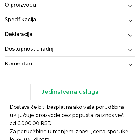
O proizvodu
Specifikacija
Deklaracija
Dostupnost u radnji
Komentari
Jedinstvena usluga
Dostava će biti besplatna ako vaša porudžbina
uključuje proizvode bez popusta za iznos veći
od 6.000,00 RSD.
Za porudžbine u manjem iznosu, cena isporuke
je 390,00 dinara.