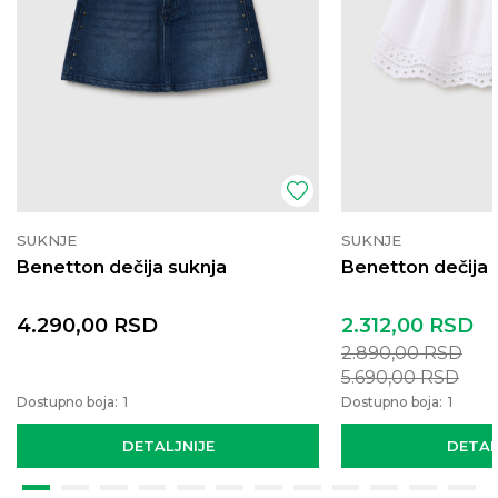
SUKNJE
SUKNJE
Benetton dečija suknja
Benetton dečija 
4.290,00
RSD
2.312,00
RSD
2.890,00
RSD
5.690,00
RSD
Dostupno boja:
1
Dostupno boja:
1
DETALJNIJE
DETAL