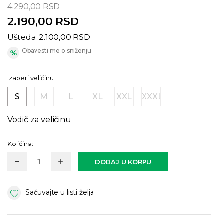
4.290,00
RSD
2.190,00
RSD
Ušteda:
2.100,00
RSD
Obavesti me o sniženju
Izaberi veličinu:
S
M
L
XL
XXL
XXXL
Vodič za veličinu
Količina:
DODAJ U KORPU
Sačuvajte u listi želja