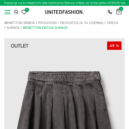
Plaćanje na 6 mesečnih rata karticama Banca Intesa za iznos preko 6.000.00 rsd
0
0
BENETTON SRBIJA
PROIZVODI
DEVOJČICE (6 -14 GODINA)
ODEĆA
SUKNJE
BENETTON DEČIJA SUKNJA
49
%