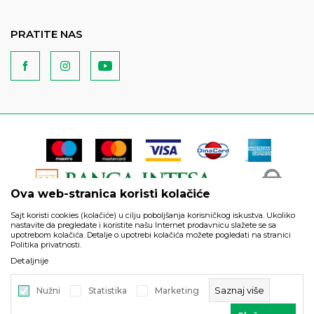
PRATITE NAS
Ova web-stranica koristi kolačiće
Sajt koristi cookies (kolačiće) u cilju poboljšanja korisničkog iskustva. Ukoliko
nastavite da pregledate i koristite našu Internet prodavnicu slažete se sa
upotrebom kolačića. Detalje o upotrebi kolačića možete pogledati na stranici
Politika privatnosti.
Podaci su informativnog karaktera i podložni su izmenama. Svi
Detaljnije
artikli prikazani na sajtu su deo naše ponude i ne podrazumeva
da su dostupni u svakom trenutku.
Saznaj više
Nužni
Statistika
Marketing
©2026
https://www.unitedfashion.rs/
, Izrada
NB SOFT
. Sva prava