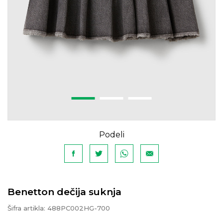
Podeli
Benetton dečija suknja
Šifra artikla:
488PC002HG-700