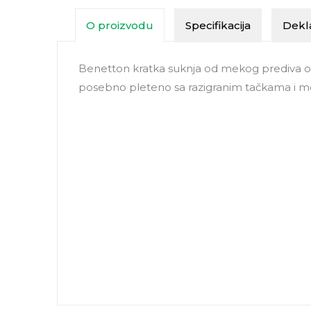
O proizvodu
Specifikacija
Dekla
Benetton kratka suknja od mekog prediva od
posebno pleteno sa razigranim tačkama i m