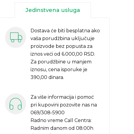
Jedinstvena usluga
Dostava će biti besplatna ako
vaša porudžbina uključuje
proizvode bez popusta za
iznos veći od 6.000,00 RSD.
Za porudžbine u manjem
iznosu, cena isporuke je
390,00 dinara.
Za više informacija i pomoć
pri kupovini pozovite nas na
069/308-5900
Radno vreme Call Centra:
Radnim danom od 08:00h