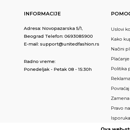
INFORMACIJE
POMOĆ
Adresa: Novopazarska 5/1,
Uslovi ko
Beograd Telefon:
0693085900
Kako kup
E-mail:
support@unitedfashion.rs
Načini p
Plaćanje
Radno vreme:
Politika 
Ponedeljak - Petak 08 - 15:30h
Reklama
Povraćaj
Zamena
Pravo na
Isporuk
Ova web-str