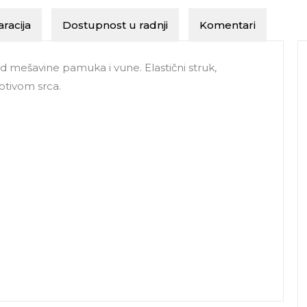
racija
Dostupnost u radnji
Komentari
 mešavine pamuka i vune. Elastični struk,
otivom srca.