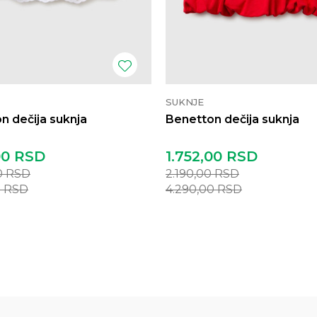
SUKNJE
n dečija suknja
Benetton dečija suknja
00
RSD
1.752,00
RSD
0
RSD
2.190,00
RSD
0
RSD
4.290,00
RSD