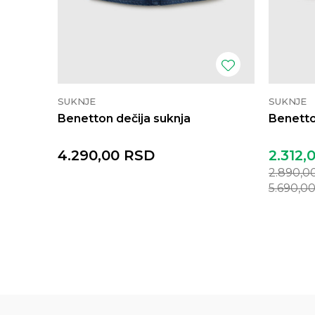
SUKNJE
SUKNJE
Benetton dečija suknja
Benetto
4.290,00
RSD
2.312,
2.890,0
5.690,0