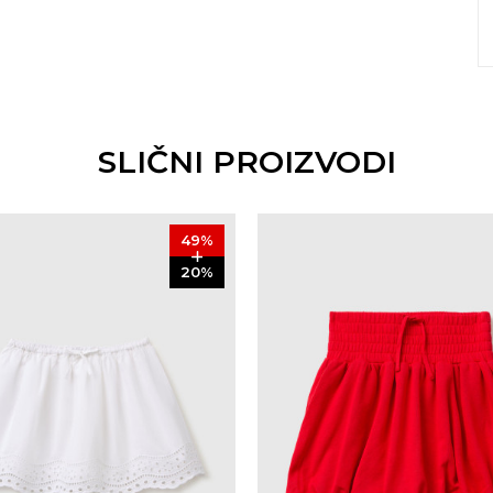
SLIČNI PROIZVODI
49
%
20
%