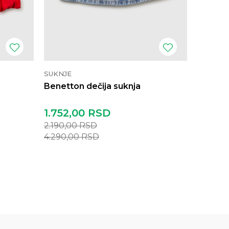
SUKNJE
SUKNJE
Benetton dečija suknja
Benetto
1.752,00
RSD
2.190,
2.190,00
RSD
4.290,
4.290,00
RSD