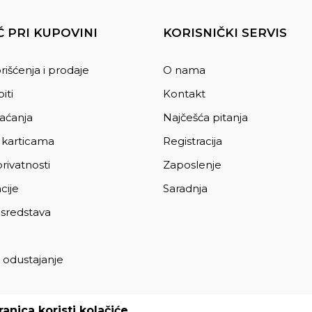
 PRI KUPOVINI
KORISNIČKI SERVIS
rišćenja i prodaje
O nama
iti
Kontakt
laćanja
Najčešća pitanja
 karticama
Registracija
privatnosti
Zaposlenje
cije
Saradnja
 sredstava
 odustajanje
a
anica koristi kolačiće