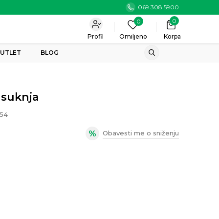
069 308 5900
0
0
Profil
Omiljeno
Korpa
UTLET
BLOG
 suknja
54
Obavesti me o sniženju