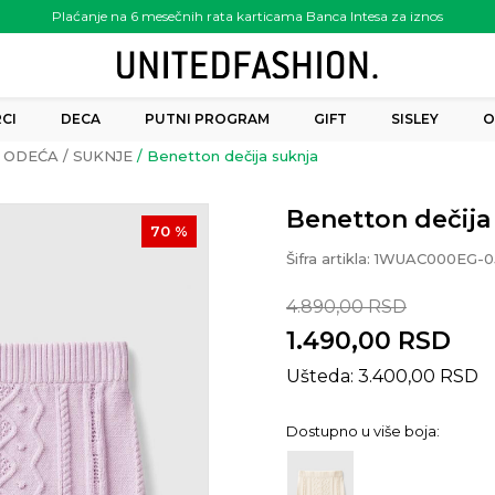
Plaćanje na 6 mesečnih rata karticama Banca Intesa za iznos
preko 6.000.00 rsd
CI
DECA
PUTNI PROGRAM
GIFT
SISLEY
O
ODEĆA
SUKNJE
Benetton dečija suknja
Benetton dečija
70
%
Šifra artikla:
1WUAC000EG-0
4.890,00
RSD
1.490,00
RSD
Ušteda:
3.400,00
RSD
Dostupno u više boja: