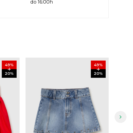
do 16:00h
49
%
49
%
20
%
20
%