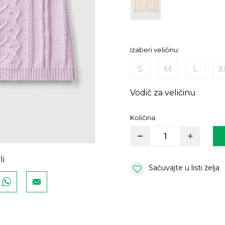
Izaberi veličinu:
S
M
L
X
Vodič za veličinu
Količina:
li
Sačuvajte u listi želja