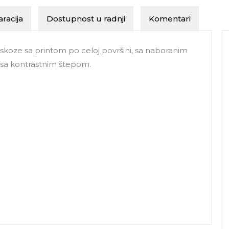
racija
Dostupnost u radnji
Komentari
iskoze sa printom po celoj površini, sa naboranim
 sa kontrastnim štepom.