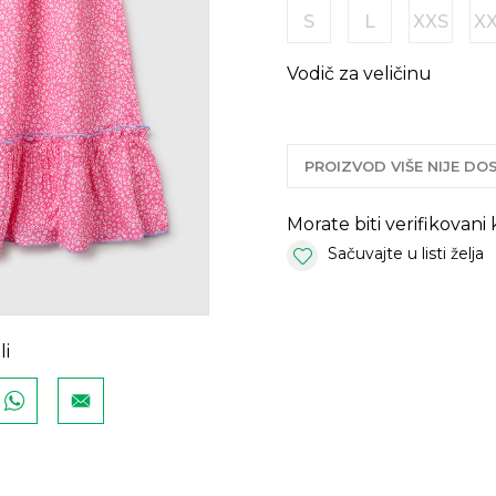
S
L
XXS
X
Vodič za veličinu
PROIZVOD VIŠE NIJE D
Morate biti verifikovani
Sačuvajte u listi želja
li