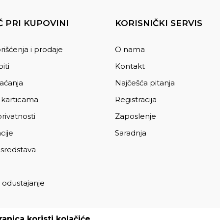
 PRI KUPOVINI
KORISNIČKI SERVIS
rišćenja i prodaje
O nama
iti
Kontakt
laćanja
Najčešća pitanja
 karticama
Registracija
privatnosti
Zaposlenje
cije
Saradnja
 sredstava
 odustajanje
a
anica koristi kolačiće