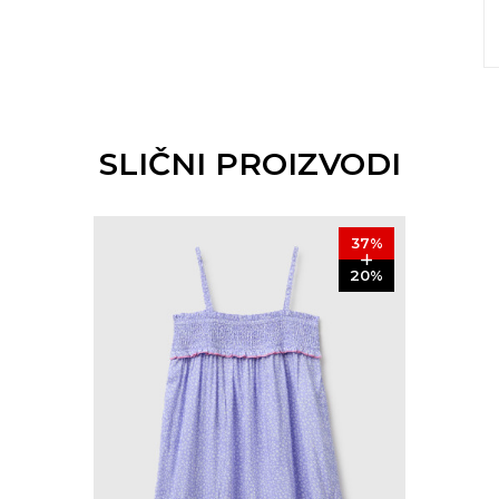
SLIČNI PROIZVODI
37
%
20
%