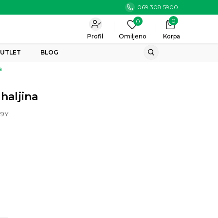
069 308 5900
0
0
Profil
Omiljeno
Korpa
UTLET
BLOG
a
haljina
9Y