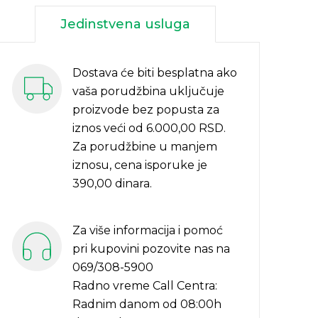
Jedinstvena usluga
Dostava će biti besplatna ako
vaša porudžbina uključuje
proizvode bez popusta za
iznos veći od 6.000,00 RSD.
Za porudžbine u manjem
iznosu, cena isporuke je
390,00 dinara.
Za više informacija i pomoć
pri kupovini pozovite nas na
069/308-5900
Radno vreme Call Centra:
Radnim danom od 08:00h