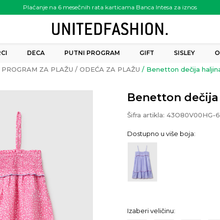
Plaćanje na 6 mesečnih rata karticama Banca Intesa za iznos
preko 6.000.00 rsd
CI
DECA
PUTNI PROGRAM
GIFT
SISLEY
O
PROGRAM ZA PLAŽU
ODEĆA ZA PLAŽU
Benetton dečija haljin
Benetton dečija 
Šifra artikla:
43O80V00HG-6
Dostupno u više boja:
Izaberi veličinu: