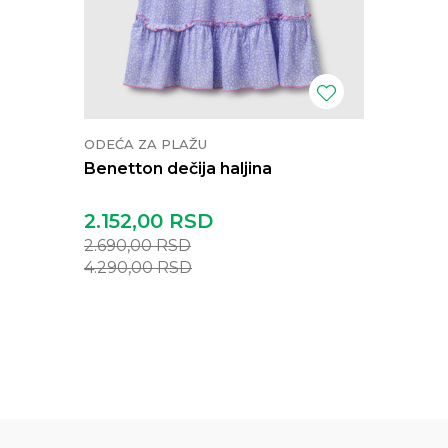
ODEĆA ZA PLAŽU
Benetton dečija haljina
2.152,00
RSD
2.690,00
RSD
4.290,00
RSD