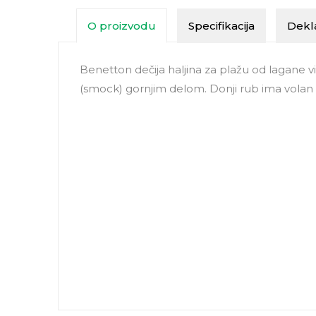
O proizvodu
Specifikacija
Dekla
Benetton dečija haljina za plažu od lagane v
(smock) gornjim delom. Donji rub ima volan