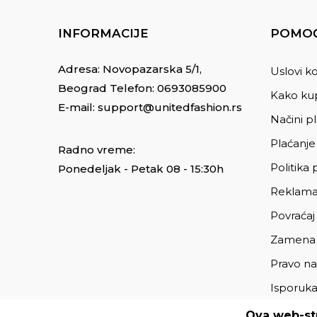
INFORMACIJE
POMOĆ
Adresa: Novopazarska 5/1,
Uslovi ko
Beograd Telefon:
0693085900
Kako kup
E-mail:
support@unitedfashion.rs
Načini p
Plaćanje
Radno vreme:
Politika 
Ponedeljak - Petak 08 - 15:30h
Reklama
Povraćaj
Zamena
Pravo na
Isporuk
Ova web-str