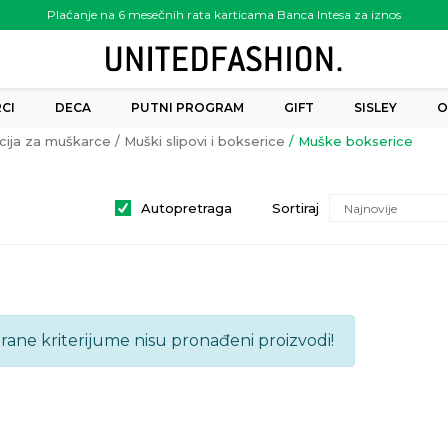
Plaćanje na 6 mesečnih rata karticama Banca Intesa za iznos
preko 6.000.00 rsd
CI
DECA
PUTNI PROGRAM
GIFT
SISLEY
O
cija za muškarce
Muški slipovi i bokserice
Muške bokserice
Autopretraga
Sortiraj
brane kriterijume nisu pronađeni proizvodi!