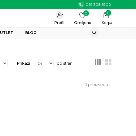
069 308 5900
0
0
Profil
Omiljeno
Korpa
UTLET
BLOG
Prikaži
po strani
0
proizvoda