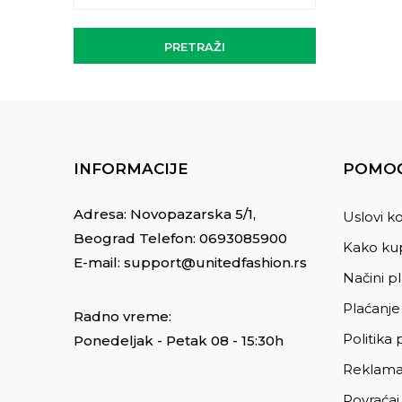
PRETRAŽI
INFORMACIJE
POMOĆ
Adresa: Novopazarska 5/1,
Uslovi ko
Beograd Telefon:
0693085900
Kako kup
E-mail:
support@unitedfashion.rs
Načini p
Plaćanje
Radno vreme:
Politika 
Ponedeljak - Petak 08 - 15:30h
Reklama
Povraćaj