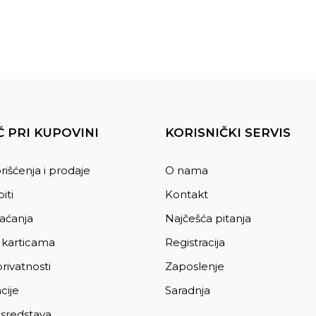
 PRI KUPOVINI
KORISNIČKI SERVIS
rišćenja i prodaje
O nama
iti
Kontakt
laćanja
Najčešća pitanja
 karticama
Registracija
privatnosti
Zaposlenje
cije
Saradnja
 sredstava