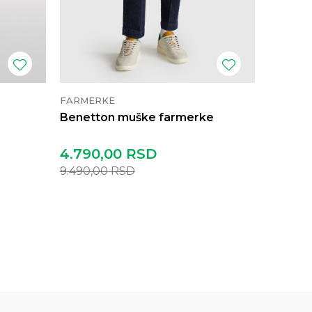
FARMERKE
FARMER
Benetton muške farmerke
Sisley
4.790,00
RSD
4.472
9.490,00
RSD
5.590,
10.990