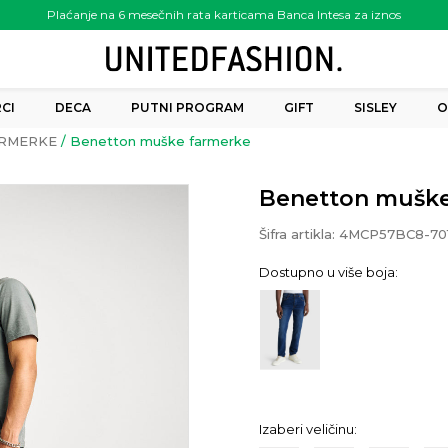
Plaćanje na 6 mesečnih rata karticama Banca Intesa za iznos
preko 6.000.00 rsd
CI
DECA
PUTNI PROGRAM
GIFT
SISLEY
O
RMERKE
Benetton muške farmerke
Benetton muške
Šifra artikla:
4MCP57BC8-70
Dostupno u više boja:
Izaberi veličinu: