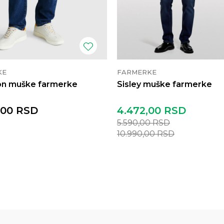
KE
FARMERKE
on muške farmerke
Sisley muške farmerke
,00
RSD
4.472,00
RSD
5.590,00
RSD
10.990,00
RSD