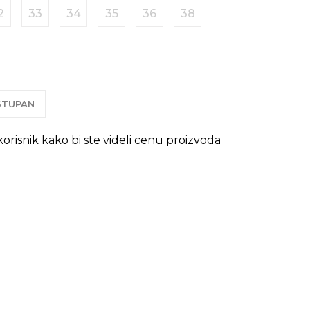
2
33
34
35
36
38
OSTUPAN
 korisnik kako bi ste videli cenu proizvoda