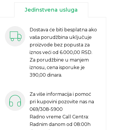
Jedinstvena usluga
Dostava će biti besplatna ako
vaša porudžbina uključuje
proizvode bez popusta za
iznos veći od 6.000,00 RSD.
Za porudžbine u manjem
iznosu, cena isporuke je
390,00 dinara.
Za više informacija i pomoć
pri kupovini pozovite nas na
069/308-5900
Radno vreme Call Centra:
Radnim danom od 08:00h