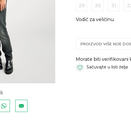
29
30
31
3
Vodič za veličinu
PROIZVOD VIŠE NIJE D
Morate biti verifikovani
Sačuvajte u listi želja
li