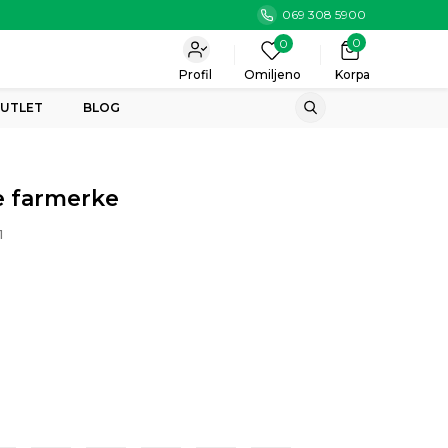
069 308 5900
0
0
Profil
Omiljeno
Korpa
UTLET
BLOG
 farmerke
1