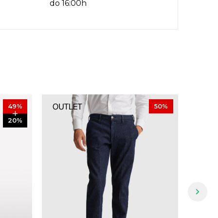
do 16:00h
49
%
50
%
20
%