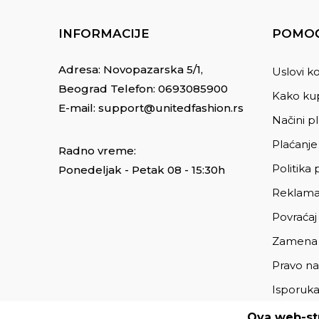
INFORMACIJE
POMOĆ
Adresa: Novopazarska 5/1,
Uslovi ko
Beograd Telefon:
0693085900
Kako kup
E-mail:
support@unitedfashion.rs
Načini p
Plaćanje
Radno vreme:
Politika 
Ponedeljak - Petak 08 - 15:30h
Reklama
Povraćaj
Zamena
Pravo na
Isporuk
Ova web-str