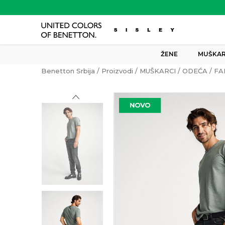
ŽENE
MUŠKAR
Benetton Srbija
Proizvodi
MUŠKARCI
ODEĆA
FA