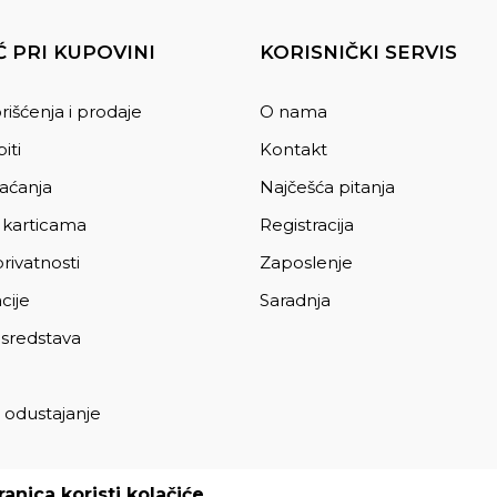
 PRI KUPOVINI
KORISNIČKI SERVIS
rišćenja i prodaje
O nama
iti
Kontakt
laćanja
Najčešća pitanja
 karticama
Registracija
privatnosti
Zaposlenje
cije
Saradnja
 sredstava
 odustajanje
a
anica koristi kolačiće