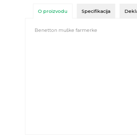
O proizvodu
Specifikacija
Dekla
Benetton muške farmerke