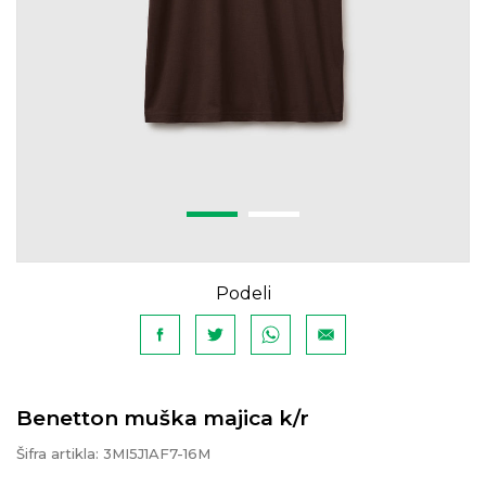
Podeli
Benetton muška majica k/r
Šifra artikla:
3MI5J1AF7-16M