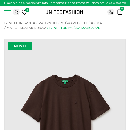
Plaćanje na 6 mesečnih rata karticama Banca Intesa za iznos preko 6.000.00 rsd
0
0
BENETTON SRBIJA
PROIZVODI
MUŠKARCI
ODEĆA
MAJICE
MAJICE KRATAK RUKAV
BENETTON MUŠKA MAJICA K/R