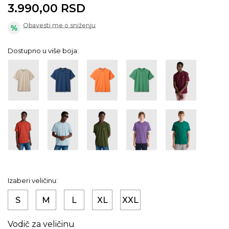
3.990,00
RSD
Obavesti me o sniženju
Dostupno u više boja:
Izaberi veličinu:
S
M
L
XL
XXL
Vodič za veličinu