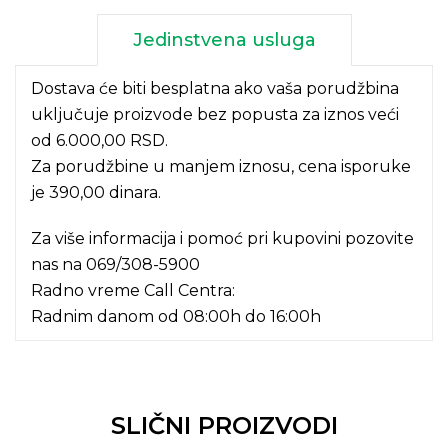
Jedinstvena usluga
Dostava će biti besplatna ako vaša porudžbina
uključuje proizvode bez popusta za iznos veći
od 6.000,00 RSD.
Za porudžbine u manjem iznosu, cena isporuke
je 390,00 dinara.
Za više informacija i pomoć pri kupovini pozovite
nas na
069/308-5900
Radno vreme Call Centra:
Radnim danom od 08:00h do 16:00h
SLIČNI PROIZVODI