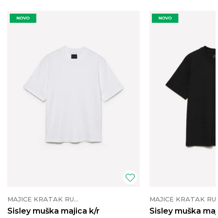
MAJICE KRATAK RUKAV
MAJICE K
Sisley muška majica k/r
Sisley muška maji