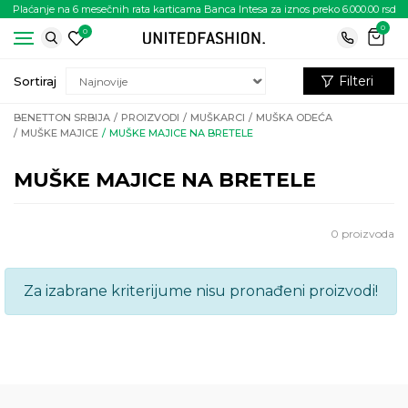
Plaćanje na 6 mesečnih rata karticama Banca Intesa za iznos preko 6.000.00 rsd
0
0
Filteri
Sortiraj
BENETTON SRBIJA
PROIZVODI
MUŠKARCI
MUŠKA ODEĆA
MUŠKE MAJICE
MUŠKE MAJICE NA BRETELE
MUŠKE MAJICE NA BRETELE
0
proizvoda
Za izabrane kriterijume nisu pronađeni proizvodi!