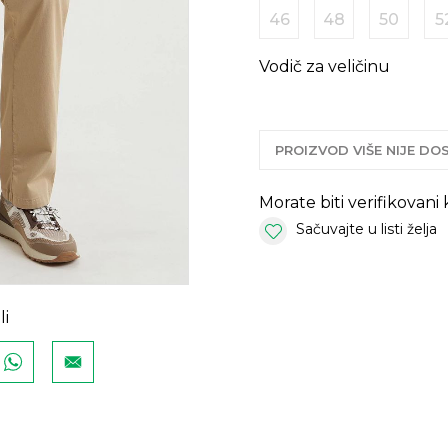
46
48
50
5
Vodič za veličinu
PROIZVOD VIŠE NIJE D
Morate biti verifikovani
Sačuvajte u listi želja
li