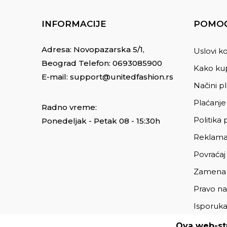
INFORMACIJE
POMOĆ
Adresa: Novopazarska 5/1,
Uslovi ko
Beograd Telefon:
0693085900
Kako kup
E-mail:
support@unitedfashion.rs
Načini p
Plaćanje
Radno vreme:
Politika 
Ponedeljak - Petak 08 - 15:30h
Reklama
Povraćaj
Zamena
Pravo na
Isporuk
Ova web-str