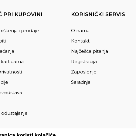
 PRI KUPOVINI
KORISNIČKI SERVIS
rišćenja i prodaje
O nama
iti
Kontakt
laćanja
Najčešća pitanja
 karticama
Registracija
privatnosti
Zaposlenje
cije
Saradnja
 sredstava
 odustajanje
a
anica koristi kolačiće