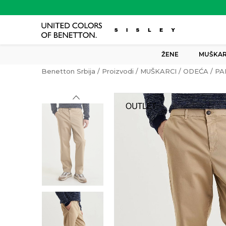
ŽENE
MUŠKAR
Benetton Srbija
Proizvodi
MUŠKARCI
ODEĆA
PA