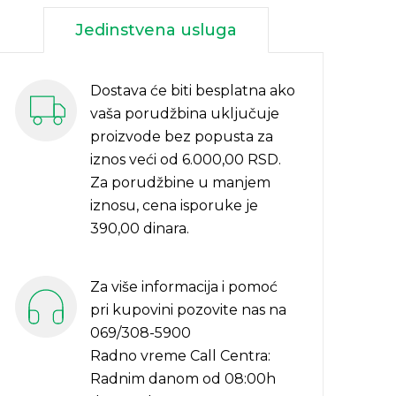
Jedinstvena usluga
Dostava će biti besplatna ako
vaša porudžbina uključuje
proizvode bez popusta za
iznos veći od 6.000,00 RSD.
Za porudžbine u manjem
iznosu, cena isporuke je
390,00 dinara.
Za više informacija i pomoć
pri kupovini pozovite nas na
069/308-5900
Radno vreme Call Centra:
Radnim danom od 08:00h