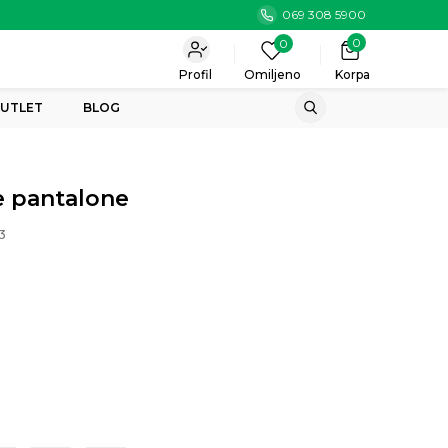
069 308 5900
0
0
Profil
Omiljeno
Korpa
UTLET
BLOG
 pantalone
3