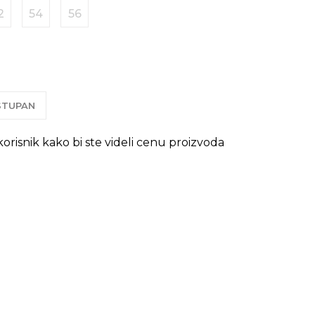
2
54
56
OSTUPAN
 korisnik kako bi ste videli cenu proizvoda