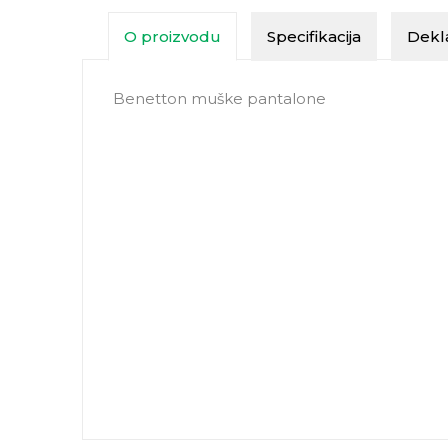
O proizvodu
Specifikacija
Dekla
Benetton muške pantalone