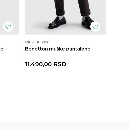
PANTALONE
PANTAL
ne
Benetton muške pantalone
Benett
11.490,00
RSD
11.490