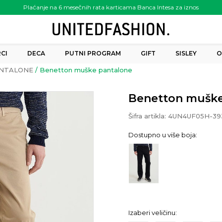
Plaćanje na 6 mesečnih rata karticama Banca Intesa za iznos
preko 6.000.00 rsd
CI
DECA
PUTNI PROGRAM
GIFT
SISLEY
O
NTALONE
Benetton muške pantalone
Benetton muške
Šifra artikla:
4UN4UF05H-39
Dostupno u više boja:
Izaberi veličinu: