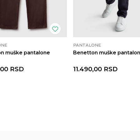
ONE
PANTALONE
n muške pantalone
Benetton muške pantalo
,00
RSD
11.490,00
RSD