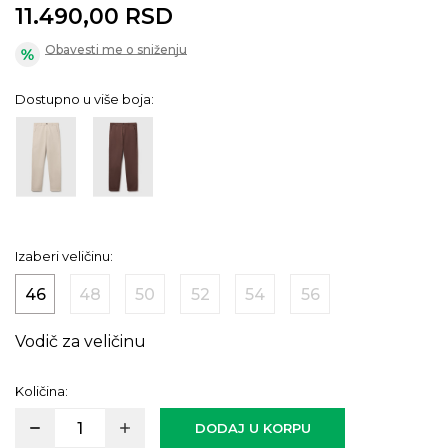
11.490,00
RSD
Obavesti me o sniženju
Dostupno u više boja:
Izaberi veličinu:
46
48
50
52
54
56
Vodič za veličinu
Količina:
DODAJ U KORPU