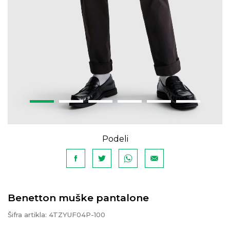
Podeli
Benetton muške pantalone
Šifra artikla:
4TZYUF04P-100