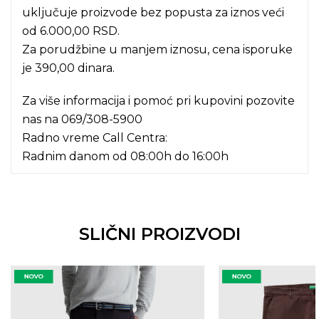
uključuje proizvode bez popusta za iznos veći
od 6.000,00 RSD.
Za porudžbine u manjem iznosu, cena isporuke
je 390,00 dinara.
Za više informacija i pomoć pri kupovini pozovite
nas na
069/308-5900
Radno vreme Call Centra:
Radnim danom od 08:00h do 16:00h
SLIČNI PROIZVODI