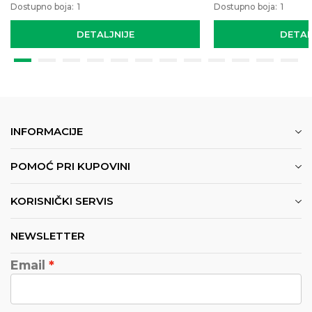
Dostupno boja:
1
Dostupno boja:
1
DETALJNIJE
DETAL
INFORMACIJE
POMOĆ PRI KUPOVINI
KORISNIČKI SERVIS
NEWSLETTER
Email