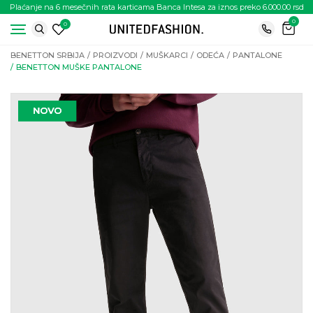
Plaćanje na 6 mesečnih rata karticama Banca Intesa za iznos preko 6.000.00 rsd
0
0
BENETTON SRBIJA
PROIZVODI
MUŠKARCI
ODEĆA
PANTALONE
BENETTON MUŠKE PANTALONE