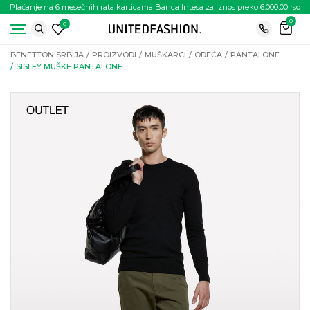
Plaćanje na 6 mesečnih rata karticama Banca Intesa za iznos preko 6.000.00 rsd
0
0
BENETTON SRBIJA
PROIZVODI
MUŠKARCI
ODEĆA
PANTALONE
SISLEY MUŠKE PANTALONE