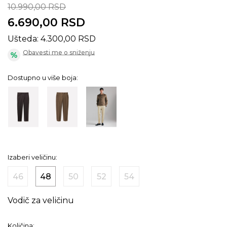
10.990,00
RSD
6.690,00
RSD
Ušteda:
4.300,00
RSD
Obavesti me o sniženju
Dostupno u više boja:
Izaberi veličinu:
46
48
50
52
54
Vodič za veličinu
Količina: