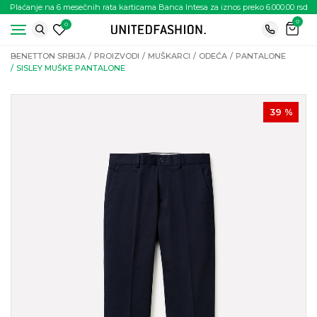
Plaćanje na 6 mesečnih rata karticama Banca Intesa za iznos preko 6.000.00 rsd
0
0
BENETTON SRBIJA
PROIZVODI
MUŠKARCI
ODEĆA
PANTALONE
SISLEY MUŠKE PANTALONE
39
%