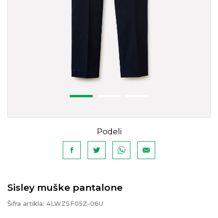
Podeli
Sisley muške pantalone
Šifra artikla:
4LWZSF05Z-06U