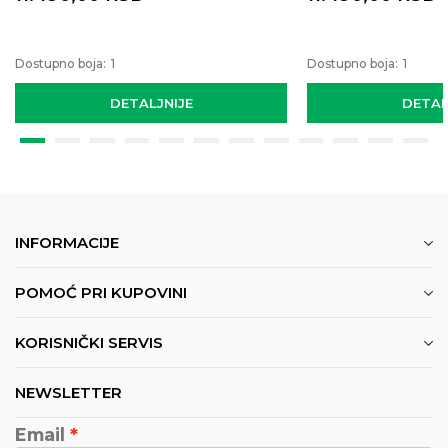
Dostupno boja:
1
Dostupno boja:
1
DETALJNIJE
DETAL
INFORMACIJE
POMOĆ PRI KUPOVINI
KORISNIČKI SERVIS
NEWSLETTER
Email