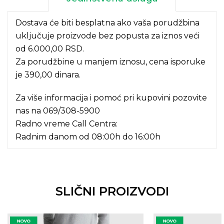
Dostava će biti besplatna ako vaša porudžbina
uključuje proizvode bez popusta za iznos veći
od 6.000,00 RSD.
Za porudžbine u manjem iznosu, cena isporuke
je 390,00 dinara.
Za više informacija i pomoć pri kupovini pozovite
nas na
069/308-5900
Radno vreme Call Centra:
Radnim danom od 08:00h do 16:00h
SLIČNI PROIZVODI