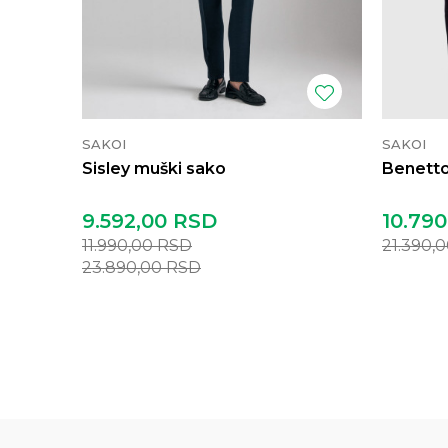
SAKOI
SAKOI
Sisley muški sako
Benetto
9.592,00
RSD
10.790
11.990,00
RSD
21.390,
23.890,00
RSD