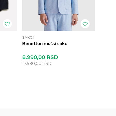
SAKOI
SAKOI
Benetton muški sako
Sisley 
8.990,00
RSD
8.390
17.990,00
RSD
16.790,