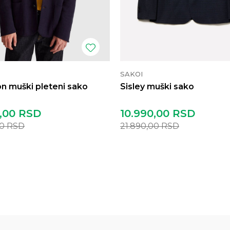
SAKOI
n muški pleteni sako
Sisley muški sako
,00
RSD
10.990,00
RSD
00
RSD
21.890,00
RSD