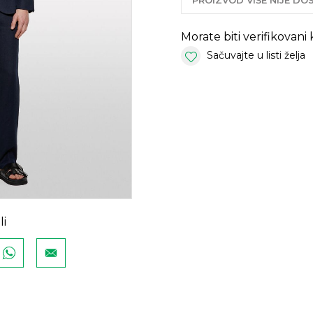
PROIZVOD VIŠE NIJE D
Morate biti verifikovani
Sačuvajte u listi želja
li