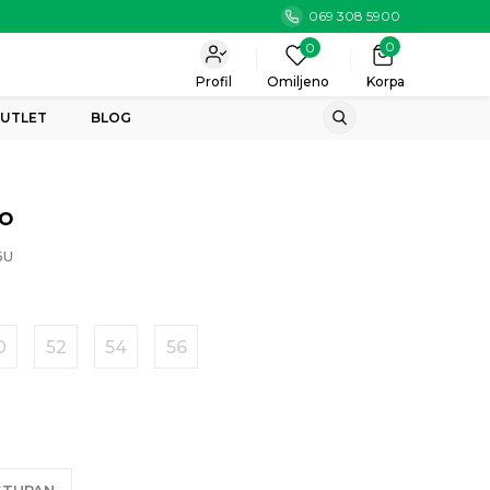
069 308 5900
0
0
Profil
Omiljeno
Korpa
UTLET
BLOG
ko
6U
0
52
54
56