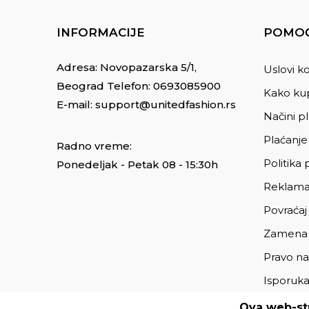
INFORMACIJE
POMOĆ
Adresa: Novopazarska 5/1,
Uslovi ko
Beograd Telefon:
0693085900
Kako kup
E-mail:
support@unitedfashion.rs
Načini p
Plaćanje
Radno vreme:
Politika 
Ponedeljak - Petak 08 - 15:30h
Reklama
Povraćaj
Zamena
Pravo na
Isporuk
Ova web-str