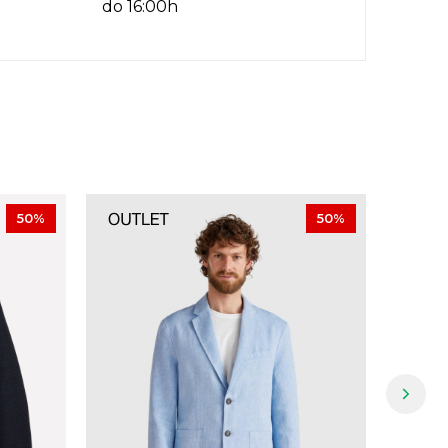
do 16:00h
50
%
50
%