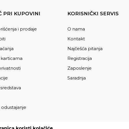
 PRI KUPOVINI
KORISNIČKI SERVIS
rišćenja i prodaje
O nama
iti
Kontakt
laćanja
Najčešća pitanja
 karticama
Registracija
privatnosti
Zaposlenje
cije
Saradnja
 sredstava
 odustajanje
a
anica koristi kolačiće