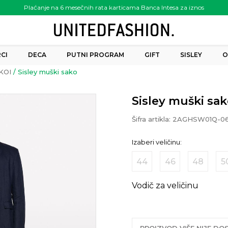
Plaćanje na 6 mesečnih rata karticama Banca Intesa za iznos
preko 6.000.00 rsd
CI
DECA
PUTNI PROGRAM
GIFT
SISLEY
O
KOI
Sisley muški sako
Sisley muški sa
Šifra artikla:
2AGHSW01Q-0
Izaberi veličinu:
44
46
48
5
Vodič za veličinu