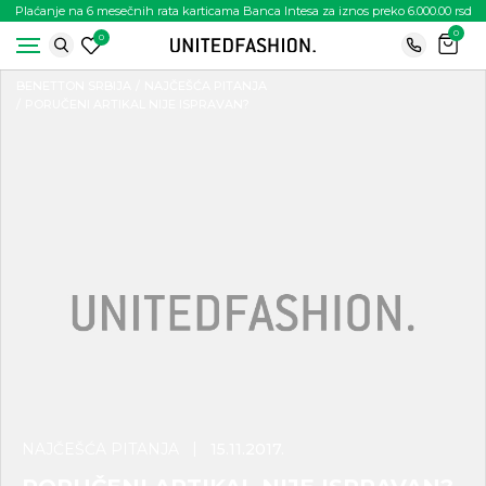
Plaćanje na 6 mesečnih rata karticama Banca Intesa za iznos preko 6.000.00 rsd
0
0
BENETTON SRBIJA
NAJČEŠĆA PITANJA
PORUČENI ARTIKAL NIJE ISPRAVAN?
NAJČEŠĆA PITANJA
15.11.2017.