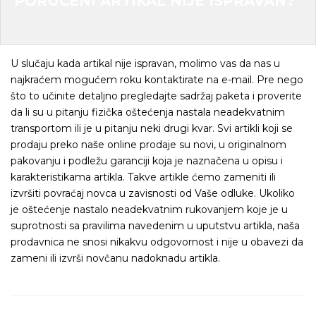
PORUČENI ARTIKAL NIJE ISPRAVAN?
U slučaju kada artikal nije ispravan, molimo vas da nas u
najkraćem mogućem roku kontaktirate na e-mail. Pre nego
što to učinite detaljno pregledajte sadržaj paketa i proverite
da li su u pitanju fizička oštećenja nastala neadekvatnim
transportom ili je u pitanju neki drugi kvar. Svi artikli koji se
prodaju preko naše online prodaje su novi, u originalnom
pakovanju i podležu garanciji koja je naznačena u opisu i
karakteristikama artikla. Takve artikle ćemo zameniti ili
izvršiti povraćaj novca u zavisnosti od Vaše odluke. Ukoliko
je oštećenje nastalo neadekvatnim rukovanjem koje je u
suprotnosti sa pravilima navedenim u uputstvu artikla, naša
prodavnica ne snosi nikakvu odgovornost i nije u obavezi da
zameni ili izvrši novčanu nadoknadu artikla.