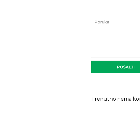
Poruka
POŠALJI
Trenutno nema ko