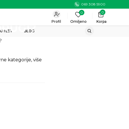
069 308 5900
0
0
Profil
Omiljeno
Korpa
DRUGI?
UTLET
BLOG
vne kategorije, više