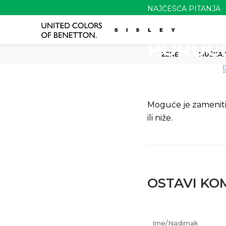
NAJČEŠĆA PITANJA
DA LI 
PORUČE
ŽENE
MUŠKAR
Benetton Srbija
Najčešća pitanja
Da li je moguće za
Moguće je zameniti ar
ili niže.
OSTAVI KO
Ime/Nadimak