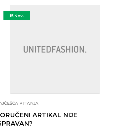
15.
Nov.
15.
AJČEŠĆA PITANJA
NAJČEŠĆ
ORUČENI ARTIKAL NIJE
NA SL
SPRAVAN?