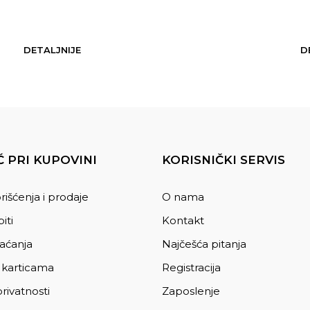
ISPRAVIM?
DETALJNIJE
D
 PRI KUPOVINI
KORISNIČKI SERVIS
rišćenja i prodaje
O nama
iti
Kontakt
laćanja
Najčešća pitanja
 karticama
Registracija
privatnosti
Zaposlenje