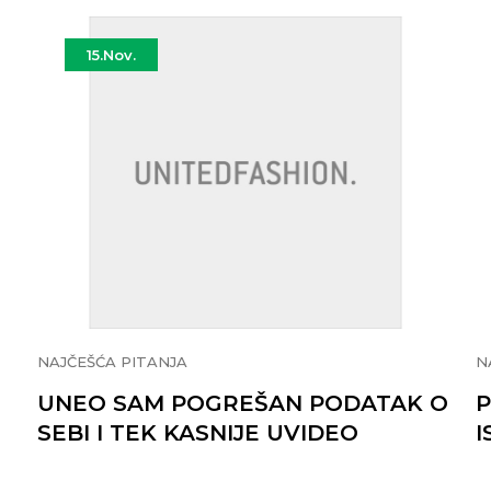
15.
Nov.
NAJČEŠĆA PITANJA
N
UNEO SAM POGREŠAN PODATAK O
P
SEBI I TEK KASNIJE UVIDEO
I
GREŠKU. KAKO MOGU TO DA