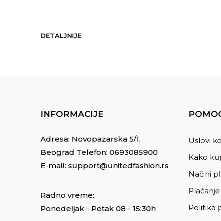
DETALJNIJE
INFORMACIJE
POMOĆ
Adresa: Novopazarska 5/1,
Uslovi ko
Beograd Telefon:
0693085900
Kako kup
E-mail:
support@unitedfashion.rs
Načini p
Plaćanje
Radno vreme:
Politika 
Ponedeljak - Petak 08 - 15:30h