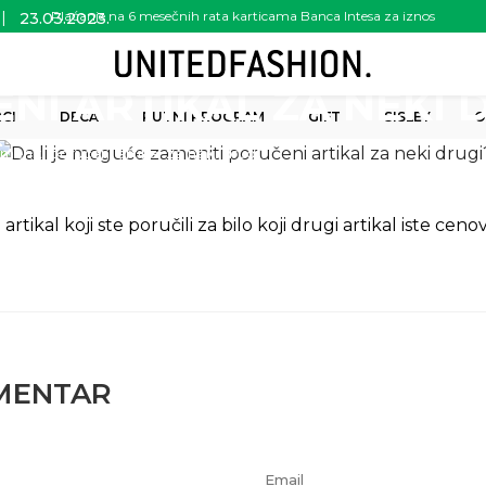
Plaćanje na 6 mesečnih rata karticama Banca Intesa za iznos
23.03.2023.
JE MOGUĆE ZAMENITI
preko 6.000.00 rsd
NI ARTIKAL ZA NEKI 
CI
DECA
PUTNI PROGRAM
GIFT
SISLEY
O
meniti poručeni artikal za neki drugi?
tikal koji ste poručili za bilo koji drugi artikal iste ceno
MENTAR
Email