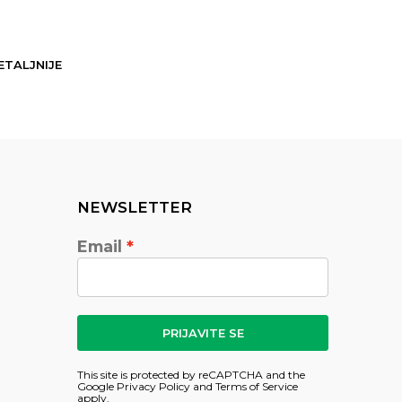
ETALJNIJE
DETALJN
NEWSLETTER
Email
PRIJAVITE SE
This site is protected by reCAPTCHA and the
Google
Privacy Policy
and
Terms of Service
apply.