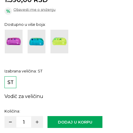
Obavesti me o sniženju
Dostupno u više boja:
Izabrana veličina:
ST
ST
Vodič za veličinu
Količina:
DODAJ U KORPU