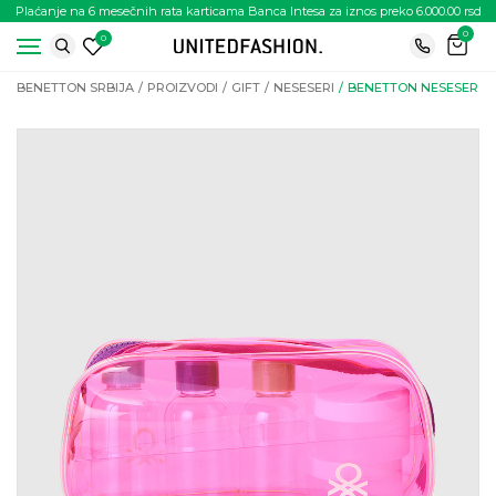
Plaćanje na 6 mesečnih rata karticama Banca Intesa za iznos preko 6.000.00 rsd
0
0
BENETTON SRBIJA
PROIZVODI
GIFT
NESESERI
BENETTON NESESER