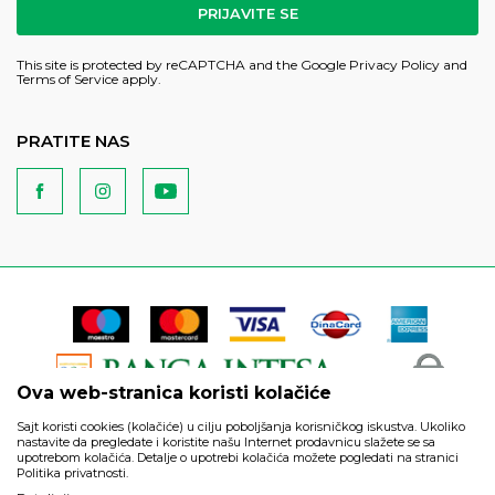
PRIJAVITE SE
This site is protected by reCAPTCHA and the Google
Privacy Policy
and
Terms of Service
apply.
PRATITE NAS
Ova web-stranica koristi kolačiće
Sajt koristi cookies (kolačiće) u cilju poboljšanja korisničkog iskustva. Ukoliko
nastavite da pregledate i koristite našu Internet prodavnicu slažete se sa
upotrebom kolačića. Detalje o upotrebi kolačića možete pogledati na stranici
Politika privatnosti.
Podaci su informativnog karaktera i podložni su izmenama. Svi