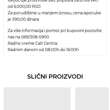
uključuje proizvode bez popusta za iznos veći
od 6.000,00 RSD.
Za porudžbine u manjem iznosu, cena isporuke
je 390,00 dinara.
Za više informacija i pomoć pri kupovini pozovite
nas na
069/308-5900
Radno vreme Call Centra:
Radnim danom od 08:00h do 16:00h
SLIČNI PROIZVODI