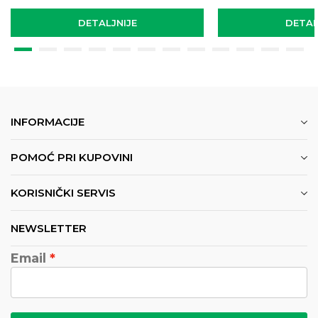
DETALJNIJE
DETAL
INFORMACIJE
POMOĆ PRI KUPOVINI
KORISNIČKI SERVIS
NEWSLETTER
Email