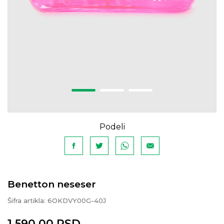
Podeli
Benetton neseser
Šifra artikla:
6OKDVY00G-40J
1.590,00
RSD