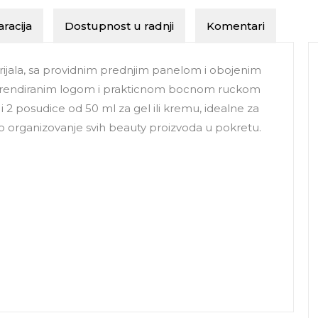
racija
Dostupnost u radnji
Komentari
ijala, sa providnim prednjim panelom i obojenim
em, brendiranim logom i prakticnom bocnom ruckom
i 2 posudice od 50 ml za gel ili kremu, idealne za
dno organizovanje svih beauty proizvoda u pokretu.