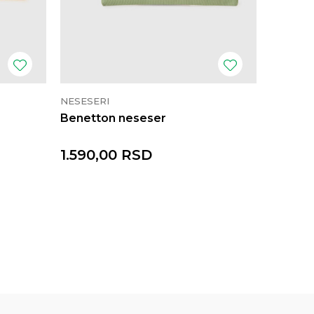
NESESERI
NESESER
Benetton neseser
Benett
1.590,00
RSD
1.590,