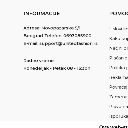
INFORMACIJE
POMOĆ
Adresa: Novopazarska 5/1,
Uslovi ko
Beograd Telefon:
0693085900
Kako kup
E-mail:
support@unitedfashion.rs
Načini p
Plaćanje
Radno vreme:
Politika 
Ponedeljak - Petak 08 - 15:30h
Reklama
Povraćaj
Zamena
Pravo na
Isporuk
Ova web-str