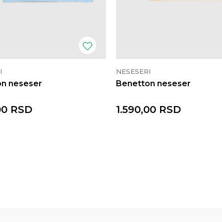
I
NESESERI
on neseser
Benetton neseser
00
RSD
1.590,00
RSD