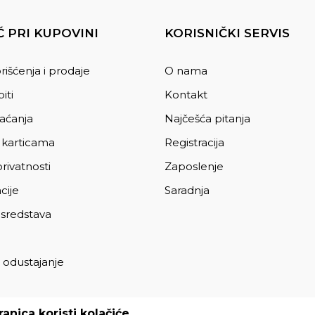
 PRI KUPOVINI
KORISNIČKI SERVIS
rišćenja i prodaje
O nama
iti
Kontakt
laćanja
Najčešća pitanja
 karticama
Registracija
privatnosti
Zaposlenje
cije
Saradnja
 sredstava
 odustajanje
a
anica koristi kolačiće