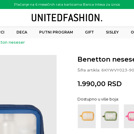
Plaćanje na 6 mesečnih rata karticama Banca Intesa za iznos
preko 6.000.00 rsd
CI
DECA
PUTNI PROGRAM
GIFT
SISLEY
O
ton neseser
Benetton neses
Šifra artikla:
6KYWVY023-90
1.990,00
RSD
Dostupno u više boja: