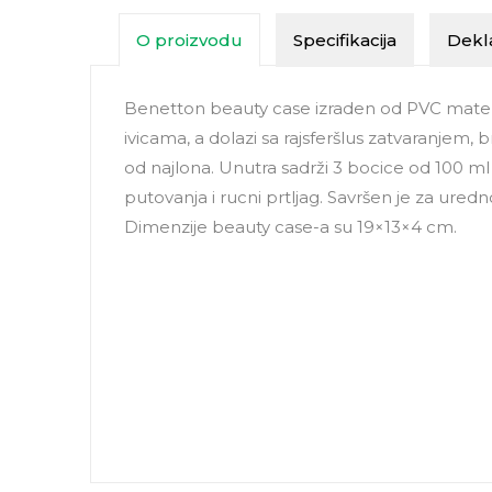
O proizvodu
Specifikacija
Dekla
Benetton beauty case izraden od PVC mater
ivicama, a dolazi sa rajsferšlus zatvaranj
od najlona. Unutra sadrži 3 bocice od 100 ml 
putovanja i rucni prtljag. Savršen je za ure
Dimenzije beauty case-a su 19×13×4 cm.