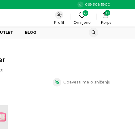
069 308 5900
0
0
Profil
Omiljeno
Korpa
UTLET
BLOG
er
3
Obavesti me o sniženju