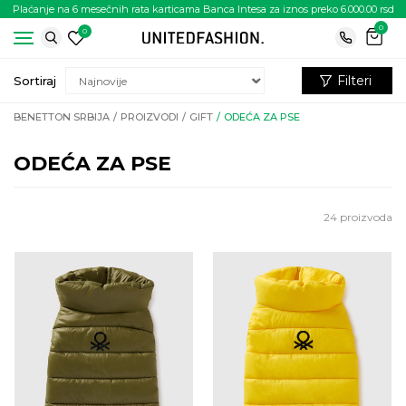
Plaćanje na 6 mesečnih rata karticama Banca Intesa za iznos preko 6.000.00 rsd
0
0
Filteri
Sortiraj
BENETTON SRBIJA
PROIZVODI
GIFT
ODEĆA ZA PSE
ODEĆA ZA PSE
24
proizvoda