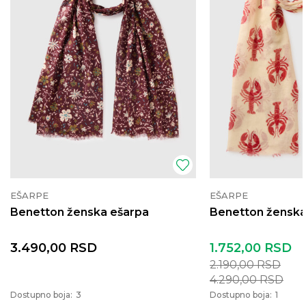
EŠARPE
EŠARPE
Benetton ženska ešarpa
Benetton ženska
3.490,00
RSD
1.752,00
RSD
2.190,00
RSD
4.290,00
RSD
Dostupno boja:
3
Dostupno boja:
1