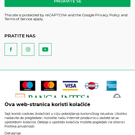
PRIJAVITE SE
This site is protected by reCAPTCHA and the Google
Privacy Policy
and
Terms of Service
apply.
PRATITE NAS
Ova web-stranica koristi kolačiće
Sajt koristi cookies (kolačiće) u cilju poboljšanja korisničkog iskustva. Ukoliko
nastavite da pregledate i koristite našu Internet prodavnicu slažete se sa
upotrebom kolačića. Detalje o upotrebi kolačića možete pogledati na stranici
Politika privatnosti.
Podaci su informativnog karaktera i podložni su izmenama. Svi
Detaljnije