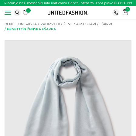
Plaćanje na 6 mesečnih rata karticama Banca Intesa za iznos preko 6.000.00 rsd
0
0
BENETTON SRBIJA
PROIZVODI
ŽENE
AKSESOARI
EŠARPE
BENETTON ŽENSKA EŠARPA