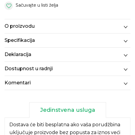
Sačuvajte u listi želja
O proizvodu
Specifikacija
Deklaracija
Dostupnost u radnji
Komentari
Jedinstvena usluga
Dostava će biti besplatna ako vaša porudžbina
uključuje proizvode bez popusta za iznos veći