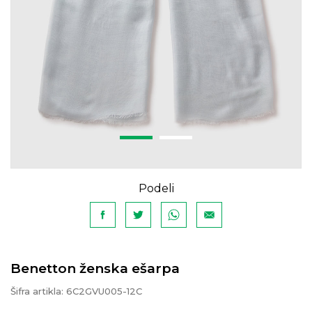
Podeli
Benetton ženska ešarpa
Šifra artikla:
6C2GVU005-12C