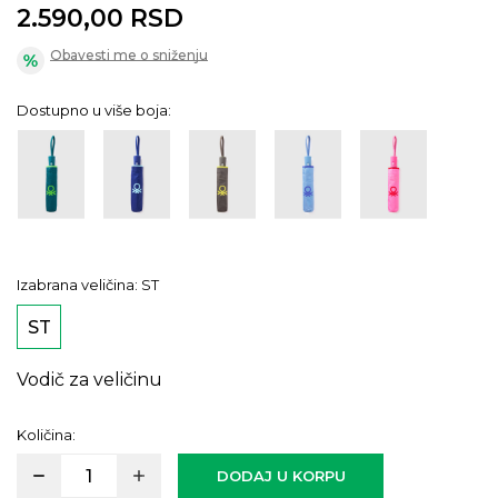
2.590,00
RSD
Obavesti me o sniženju
Dostupno u više boja:
Izabrana veličina:
ST
ST
Vodič za veličinu
Količina:
DODAJ U KORPU