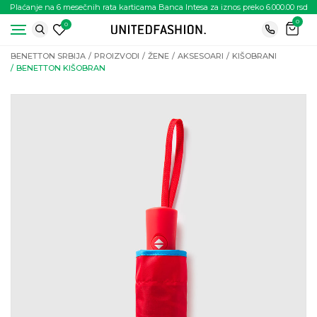
Plaćanje na 6 mesečnih rata karticama Banca Intesa za iznos preko 6.000.00 rsd
0
0
BENETTON SRBIJA
PROIZVODI
ŽENE
AKSESOARI
KIŠOBRANI
BENETTON KIŠOBRAN