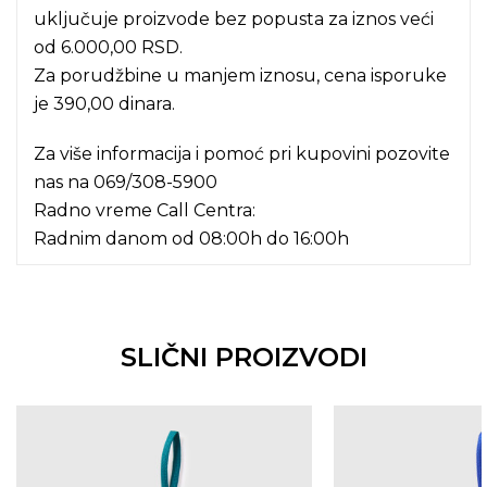
uključuje proizvode bez popusta za iznos veći
od 6.000,00 RSD.
Za porudžbine u manjem iznosu, cena isporuke
je 390,00 dinara.
Za više informacija i pomoć pri kupovini pozovite
nas na
069/308-5900
Radno vreme Call Centra:
Radnim danom od 08:00h do 16:00h
SLIČNI PROIZVODI