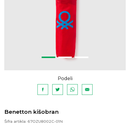
Podeli
Benetton kišobran
Šifra artikla:
67OZU8002C-01N