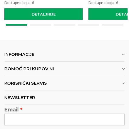
Dostupno boja:
6
Dostupno boja:
6
DETALJNIJE
DETAL
INFORMACIJE
POMOĆ PRI KUPOVINI
KORISNIČKI SERVIS
NEWSLETTER
Email