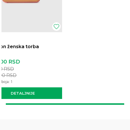
on ženska torba
,00
RSD
00
RSD
,00
RSD
 boja:
1
DETALJNIJE