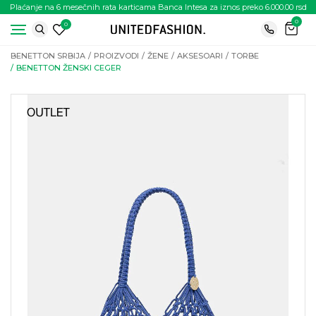
Plaćanje na 6 mesečnih rata karticama Banca Intesa za iznos preko 6.000.00 rsd
0
0
BENETTON SRBIJA
PROIZVODI
ŽENE
AKSESOARI
TORBE
BENETTON ŽENSKI CEGER