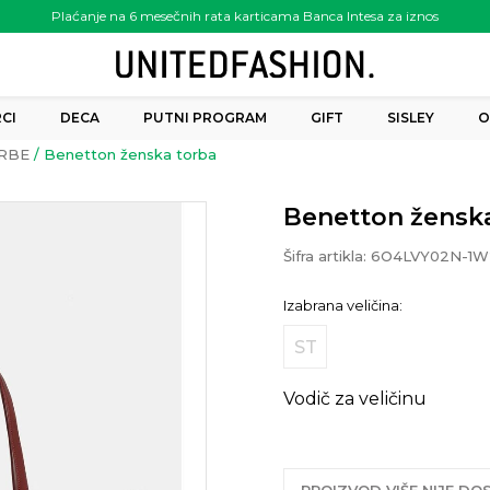
Plaćanje na 6 mesečnih rata karticama Banca Intesa za iznos
preko 6.000.00 rsd
CI
DECA
PUTNI PROGRAM
GIFT
SISLEY
O
RBE
Benetton ženska torba
Benetton žensk
Šifra artikla:
6O4LVY02N-1W
Izabrana veličina:
ST
Vodič za veličinu