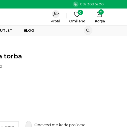
069 308 5900
0
0
Profil
Omiljeno
Korpa
UTLET
BLOG
a torba
2
Obavesti me kada proizvod