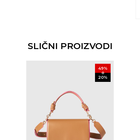
SLIČNI PROIZVODI
49
%
20
%