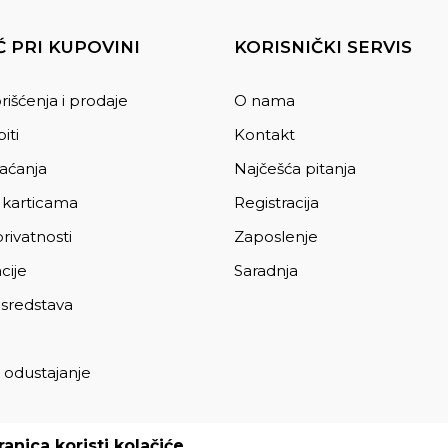
 PRI KUPOVINI
KORISNIČKI SERVIS
rišćenja i prodaje
O nama
iti
Kontakt
laćanja
Najčešća pitanja
 karticama
Registracija
privatnosti
Zaposlenje
cije
Saradnja
 sredstava
 odustajanje
a
anica koristi kolačiće