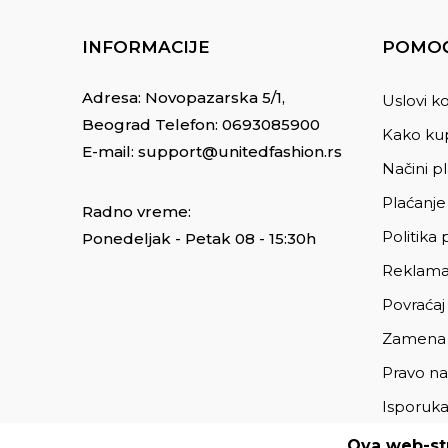
INFORMACIJE
POMOĆ
Adresa: Novopazarska 5/1,
Uslovi ko
Beograd Telefon:
0693085900
Kako kup
E-mail:
support@unitedfashion.rs
Načini p
Plaćanje
Radno vreme:
Politika 
Ponedeljak - Petak 08 - 15:30h
Reklama
Povraćaj
Zamena
Pravo na
Isporuk
Ova web-str