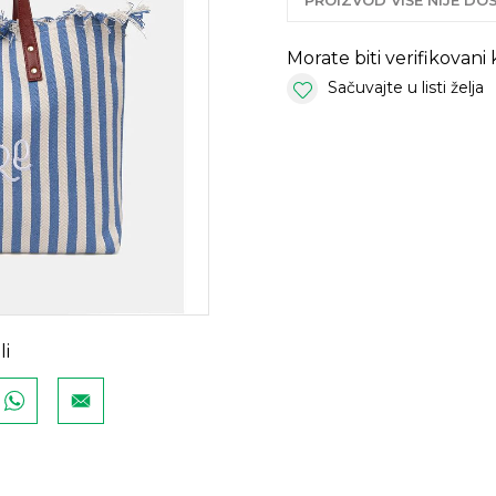
PROIZVOD VIŠE NIJE D
Morate biti verifikovani
Sačuvajte u listi želja
li