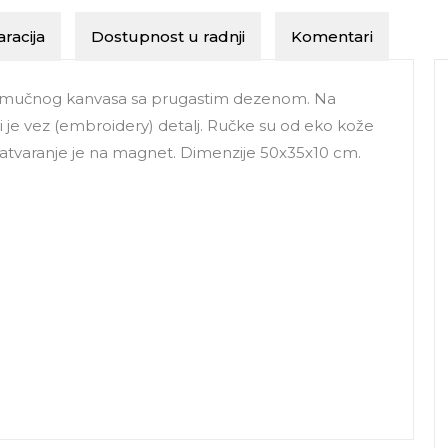
racija
Dostupnost u radnji
Komentari
amučnog kanvasa sa prugastim dezenom. Na
ni je vez (embroidery) detalj. Ručke su od eko kože
atvaranje je na magnet. Dimenzije 50x35x10 cm.