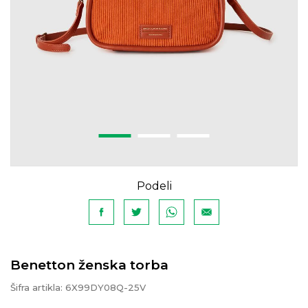
Podeli
Benetton ženska torba
Šifra artikla:
6X99DY08Q-25V