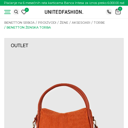
Plaćanje na 6 mesečnih rata karticama Banca Intesa za iznos preko 6.000.00 rsd
0
0
BENETTON SRBIJA
PROIZVODI
ŽENE
AKSESOARI
TORBE
BENETTON ŽENSKA TORBA