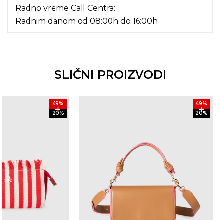
Radno vreme Call Centra:
Radnim danom od 08:00h do 16:00h
SLIČNI PROIZVODI
49
%
49
%
20
%
20
%