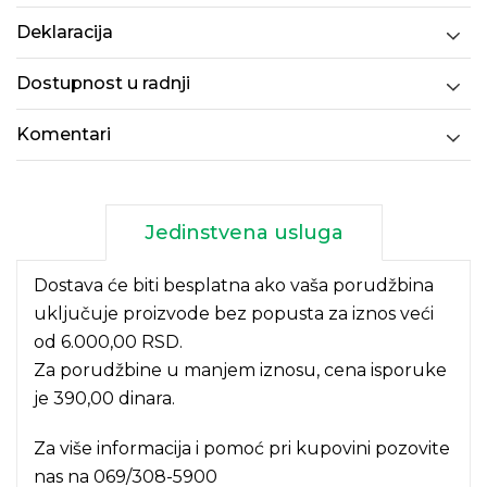
Deklaracija
Dostupnost u radnji
Komentari
Jedinstvena usluga
Dostava će biti besplatna ako vaša porudžbina
uključuje proizvode bez popusta za iznos veći
od 6.000,00 RSD.
Za porudžbine u manjem iznosu, cena isporuke
je 390,00 dinara.
Za više informacija i pomoć pri kupovini pozovite
nas na
069/308-5900