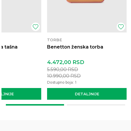
TORBE
a tašna
Benetton ženska torba
4.472,00
RSD
5.590,00
RSD
10.990,00
RSD
Dostupno boja:
1
LJNIJE
DETALJNIJE