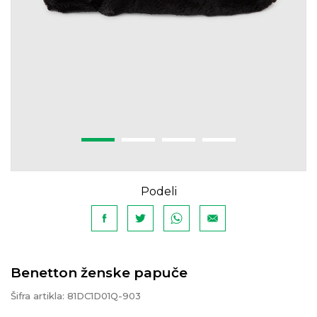
Podeli
Benetton ženske papuče
Šifra artikla:
81DC1D01Q-903