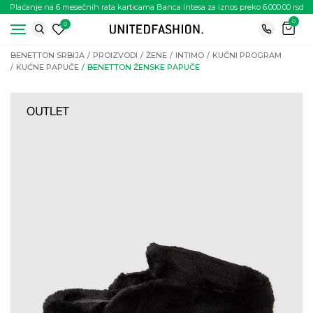
Plaćanje na 6 mesečnih rata karticama Banca Intesa za iznos preko 6.000.00 rsd
0
0
BENETTON SRBIJA
PROIZVODI
ŽENE
INTIMO
KUĆNI PROGRAM
KUĆNE PAPUČE
BENETTON ŽENSKE PAPUČE