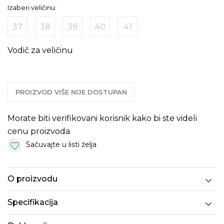
Izaberi veličinu:
37
38
39
40
41
Vodič za veličinu
PROIZVOD VIŠE NIJE DOSTUPAN
Morate biti verifikovani korisnik kako bi ste videli
cenu proizvoda
Sačuvajte u listi želja
O proizvodu
Specifikacija