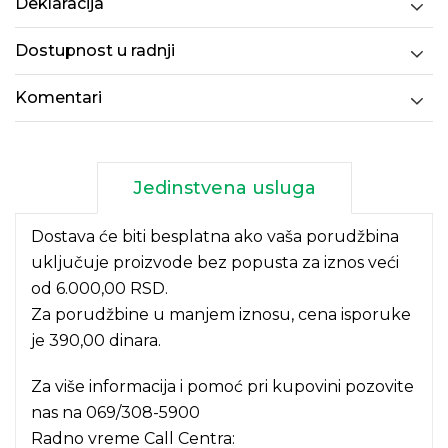
Deklaracija
Dostupnost u radnji
Komentari
Jedinstvena usluga
Dostava će biti besplatna ako vaša porudžbina
uključuje proizvode bez popusta za iznos veći
od 6.000,00 RSD.
Za porudžbine u manjem iznosu, cena isporuke
je 390,00 dinara.
Za više informacija i pomoć pri kupovini pozovite
nas na
069/308-5900
Radno vreme Call Centra: