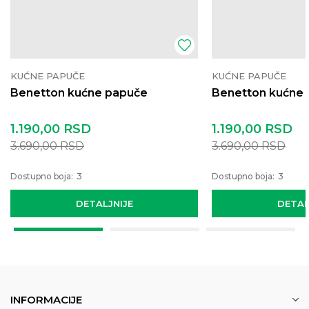
KUĆNE PAPUČE
KUĆNE PAPUČE
Benetton kućne papuče
Benetton kućne
1.190,00
RSD
1.190,00
RSD
3.690,00
RSD
3.690,00
RSD
Dostupno boja:
3
Dostupno boja:
3
DETALJNIJE
DETAL
INFORMACIJE